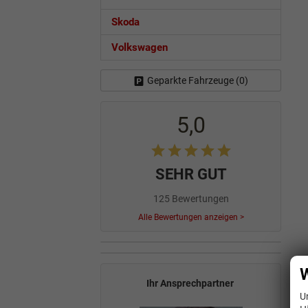
Skoda
Volkswagen
Geparkte Fahrzeuge (
0
)
5,0
SEHR GUT
125 Bewertungen
Alle Bewertungen anzeigen >
W
Ihr Ansprechpartner
U