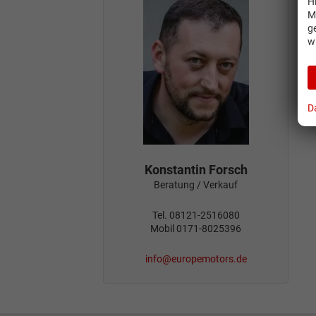
H
M
g
w
D
Konstantin Forsch
Beratung / Verkauf
Tel. 08121-2516080
Mobil 0171-8025396
info@europemotors.de