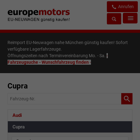
Anrufen
Reimport EU-Neuwagen nahe München günstig kaufen! Sofort
verfügbare Lagerfahrzeuge.
Öffnungszeiten nach Terminvereinbarung Mo. - Sa.
-
Fahrzeugsuche - Wunschfahrzeug finden
-
Cupra
Fahrzeug-
Nr.
Audi
Cupra