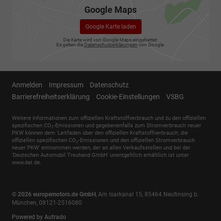
Google Maps
Google Karte laden
Die Karte wird von Google Maps eingebettet.
Es gelten die
Datenschutzerklärungen
von Google.
Anmelden
Impressum
Datenschutz
Barrierefreiheitserklärung
Cookie-Einstellungen
VSBG
Weitere Informationen zum offiziellen Kraftstoffverbrauch und zu den offiziellen
spezifischen CO
-Emissionen und gegebenenfalls zum Stromverbrauch neuer
2
PKW können dem 'Leitfaden über den offiziellen Kraftstoffverbrauch, die
offiziellen spezifischen CO
-Emissionen und den offiziellen Stromverbrauch
2
neuer PKW' entnommen werden, der an allen Verkaufsstellen und bei der
'Deutschen Automobil Treuhand GmbH' unentgeltlich erhältlich ist unter
www.dat.de.
© 2026
europemotors.de GmbH
,
Am Isarkanal 15
,
85464
Neufinsing b.
München,
08121-2516080
Powered by Autrado