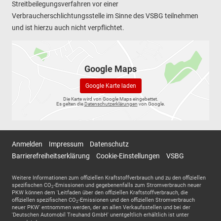
Streitbeilegungsverfahren vor einer
Verbraucherschlichtungsstelle im Sinne des VSBG teilnehmen
und ist hierzu auch nicht verpflichtet.
Google Maps
Google Karte laden
Die Karte wird von Google Maps eingebettet.
Es gelten die
Datenschutzerklärungen
von Google.
Anmelden
Impressum
Datenschutz
Barrierefreiheitserklärung
Cookie-Einstellungen
VSBG
Weitere Informationen zum offiziellen Kraftstoffverbrauch und zu den offiziellen
spezifischen CO
-Emissionen und gegebenenfalls zum Stromverbrauch neuer
2
PKW können dem 'Leitfaden über den offiziellen Kraftstoffverbrauch, die
offiziellen spezifischen CO
-Emissionen und den offiziellen Stromverbrauch
2
neuer PKW' entnommen werden, der an allen Verkaufsstellen und bei der
'Deutschen Automobil Treuhand GmbH' unentgeltlich erhältlich ist unter