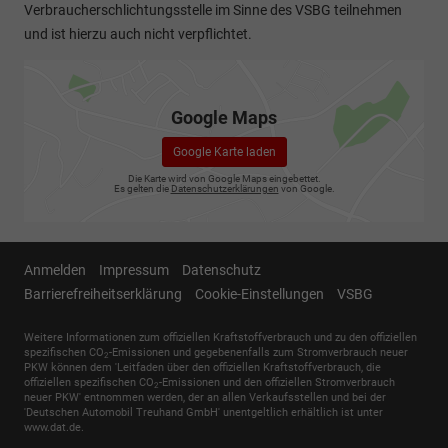
Verbraucherschlichtungsstelle im Sinne des VSBG teilnehmen
und ist hierzu auch nicht verpflichtet.
Google Maps
Google Karte laden
Die Karte wird von Google Maps eingebettet.
Es gelten die
Datenschutzerklärungen
von Google.
Anmelden
Impressum
Datenschutz
Barrierefreiheitserklärung
Cookie-Einstellungen
VSBG
Weitere Informationen zum offiziellen Kraftstoffverbrauch und zu den offiziellen
spezifischen CO
-Emissionen und gegebenenfalls zum Stromverbrauch neuer
2
PKW können dem 'Leitfaden über den offiziellen Kraftstoffverbrauch, die
offiziellen spezifischen CO
-Emissionen und den offiziellen Stromverbrauch
2
neuer PKW' entnommen werden, der an allen Verkaufsstellen und bei der
'Deutschen Automobil Treuhand GmbH' unentgeltlich erhältlich ist unter
www.dat.de.