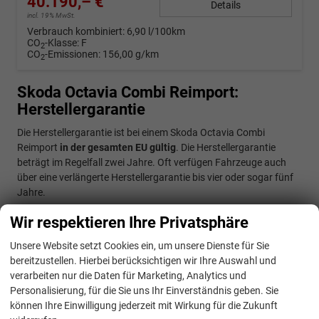
40.190,– €
Details
incl. 19% MwSt.
Verbrauch kombiniert:
6,90 l/100km
CO
-Klasse:
F
2
CO
-Emissionen:
156,00 g/km
2
Skoda Octavia Combi Reimport:
Herstellergarantie
Die Herstellergarantie ist bei einem Skoda Octavia Combi
Reimport
in der gesamten EU gültig
. Die Herstellergarantie
beträgt im Regelfall zwei Jahre. Oft verfügen Fahrzeuge auch
über eine verlängerte Herstellergarantie bis vier oder sogar fünf
Jahre.
Wir respektieren Ihre Privatsphäre
Skoda Octavia Combi Jahreswagen oder
Reimport: was ist günstiger?
Unsere Website setzt Cookies ein, um unsere Dienste für Sie
bereitzustellen. Hierbei berücksichtigen wir Ihre Auswahl und
Bei einem Jahreswagen handelt es sich häufig um einen
verarbeiten nur die Daten für Marketing, Analytics und
Leasingrückläufer. In der Regel sind Jahreswagen deutlich
Personalisierung, für die Sie uns Ihr Einverständnis geben. Sie
günstiger als Neuwagen. Allerdings handelt es sich dabei um
können Ihre Einwilligung jederzeit mit Wirkung für die Zukunft
einen Gebrauchtwagen und Sie können nicht mehr von der