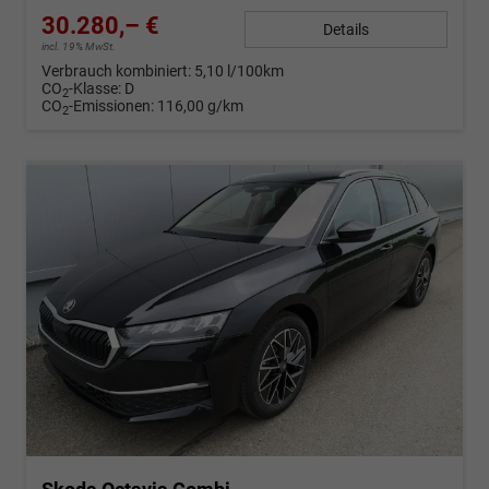
30.280,– €
Details
incl. 19% MwSt.
Verbrauch kombiniert:
5,10 l/100km
CO
-Klasse:
D
2
CO
-Emissionen:
116,00 g/km
2