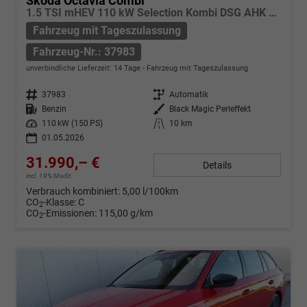
Skoda Octavia Combi
1.5 TSI mHEV 110 kW Selection Kombi DSG AHK ACC Kamera Sunset
Fahrzeug mit Tageszulassung
Fahrzeug-Nr.: 37983
unverbindliche Lieferzeit:
14 Tage
Fahrzeug mit Tageszulassung
Fahrzeug-Nr.
37983
Getriebe
Automatik
Kraftstoff
Benzin
Außenfarbe
Black Magic Perleffekt
Leistung
110 kW (150 PS)
Kilometerstand
10 km
01.05.2026
31.990,– €
Details
incl. 19% MwSt.
Verbrauch kombiniert:
5,00 l/100km
CO
-Klasse:
C
2
CO
-Emissionen:
115,00 g/km
2