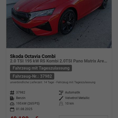
Skoda Octavia Combi
2.0 TSI 195 kW RS Kombi 2.0TSI Pano Matrix Area AHK Sound GV5
Fahrzeug mit Tageszulassung
Fahrzeug-Nr.: 37982
unverbindliche Lieferzeit:
14 Tage
Fahrzeug mit Tageszulassung
Fahrzeug-Nr.
37982
Getriebe
Automatik
Kraftstoff
Benzin
Außenfarbe
Velvetrot Metallic
Leistung
195 kW (265 PS)
Kilometerstand
10 km
01.08.2025