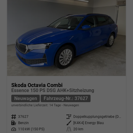
Skoda Octavia Combi
Essence 150 PS DSG AHK+Sitzheizung
Neuwagen
Fahrzeug-Nr.: 37627
unverbindliche Lieferzeit:
14 Tage
Neuwagen
Fahrzeug-Nr.
37627
Getriebe
Doppelkupplungsgetriebe (DSG)
Kraftstoff
Benzin
Außenfarbe
[K4K4] Energy Blau
Leistung
110 kW (150 PS)
Kilometerstand
20 km