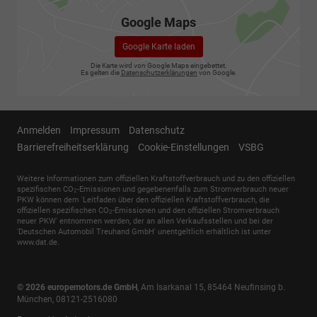
Google Maps
Google Karte laden
Die Karte wird von Google Maps eingebettet.
Es gelten die
Datenschutzerklärungen
von Google.
Anmelden
Impressum
Datenschutz
Barrierefreiheitserklärung
Cookie-Einstellungen
VSBG
Weitere Informationen zum offiziellen Kraftstoffverbrauch und zu den offiziellen
spezifischen CO
-Emissionen und gegebenenfalls zum Stromverbrauch neuer
2
PKW können dem 'Leitfaden über den offiziellen Kraftstoffverbrauch, die
offiziellen spezifischen CO
-Emissionen und den offiziellen Stromverbrauch
2
neuer PKW' entnommen werden, der an allen Verkaufsstellen und bei der
'Deutschen Automobil Treuhand GmbH' unentgeltlich erhältlich ist unter
www.dat.de.
© 2026
europemotors.de GmbH
,
Am Isarkanal 15
,
85464
Neufinsing b.
München,
08121-2516080