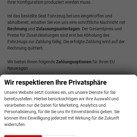
Ihrer Konfiguration produziert werden muss.
Ist das bestellte Seat Fahrzeug bei uns eingetroffen und
abholbereit, erhalten Sie von uns eine schriftliche Nachricht mit
Rechnung
und
Zulassungsunterlagen
. Der Gesamtpreis und
Preise für Zusatzleistungen sind erst bei Abholung des
Fahrzeugs zur Zahlung fällig. Die erfolgte Zahlung wird auf der
Rechnung quittiert.
Wir bieten Ihnen folgende
Zahlungsoptionen
für Ihren EU
Neuwagen
Wir respektieren Ihre Privatsphäre
Barzahlung
Banküberweisung
Unsere Website setzt Cookies ein, um unsere Dienste für Sie
Finanzierung, auch ohne Anzahlung
bereitzustellen. Hierbei berücksichtigen wir Ihre Auswahl und
Teilfinanzierung durch Inzahlungnahme von Ihrem
verarbeiten nur die Daten für Marketing, Analytics und
Personalisierung, für die Sie uns Ihr Einverständnis geben. Sie
Gebrauchtwagen
können Ihre Einwilligung jederzeit mit Wirkung für die Zukunft
widerrufen.
Grundsätzlich können wir Ihnen nur ein Angebot zur
Finanzierung
unterbreiten.
Leasing
kann für Sie allerdings auch