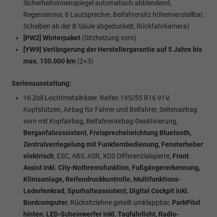
Sicherheitsinnenspiegel automatisch abblendend,
Regensensor, 6 Lautsprecher, Beifahrersitz höhenverstellbar,
Scheiben ab der B-Säule abgedunkelt, Rückfahrkamera)
[PW2] Winterpaket
(Sitzheizung vorn)
[YW9] Verlängerung der Herstellergarantie auf 5 Jahre bis
max. 150.000 km
(2+3)
Serienausstattung:
16 Zoll Leichtmetallräder, Reifen 195/55 R16 91V,
Kopfstützen, Airbag für Fahrer und Beifahrer, Seitenairbag
vorn mit Kopfairbag, Beifahrerairbag-Deaktivierung,
Berganfahrassistent
,
Freisprecheinrichtung Bluetooth,
Zentralverriegelung mit Funkfernbedienung, Fensterheber
elektrisch
, ESC, ABS, ASR, XDS Differenzialsperre,
Front
Assist inkl. City-Notbremsfunktion, Fußgängererkennung,
Klimaanlage, Reifendruckkontrolle, Multifunktions-
Lederlenkrad, Spurhalteassistent, Digital Cockpit inkl.
Bordcomputer
, Rücksitzlehne geteilt umklappbar,
ParkPilot
hinten
,
LED-Scheinwerfer inkl. Tagfahrlicht, Radio-