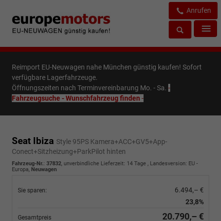
Anrufen
Reimport EU-Neuwagen nahe München günstig kaufen! Sofort
verfügbare Lagerfahrzeuge.
Öffnungszeiten nach Terminvereinbarung Mo. - Sa.
-
Fahrzeugsuche - Wunschfahrzeug finden
-
Seat Ibiza
Style 95PS Kamera+ACC+GV5+App-
Conect+Sitzheizung+ParkPilot hinten
Fahrzeug-Nr.
:
37832
, unverbindliche Lieferzeit:
14 Tage
, Landesversion: EU -
Europa,
Neuwagen
6.494,– €
Sie sparen:
23,8%
20.790,– €
Gesamtpreis