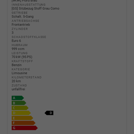
[9K9K] Fiord Blau
INNENAUSSTATTUNG
[GS] Sitzbezug Stoff Grau Como
GETRIEBE
Schalt. 5-Gang
ANTRIEBSACHSE
Frontantrieb
ZYLINDER
3
SCHADSTOFFKLASSE
Euro 6
HUBRAUM
999 ccm
LEISTUNG
70 kW (95 PS)
KRAFTSTOFF
Benzin
KATEGORIE
Limousine
KILOMETERSTAND
20 km
ZUSTAND
unfallfrei