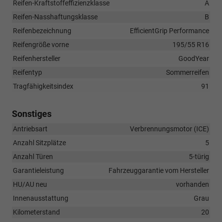
Reifen-Kraftstoffeffizienzklasse
A
Reifen-Nasshaftungsklasse
B
Reifenbezeichnung
EfficientGrip Performance
Reifengröße vorne
195/55 R16
Reifenhersteller
GoodYear
Reifentyp
Sommerreifen
Tragfähigkeitsindex
91
Sonstiges
Antriebsart
Verbrennungsmotor (ICE)
Anzahl Sitzplätze
5
Anzahl Türen
5-türig
Garantieleistung
Fahrzeuggarantie vom Hersteller
HU/AU neu
vorhanden
Innenausstattung
Grau
Kilometerstand
20