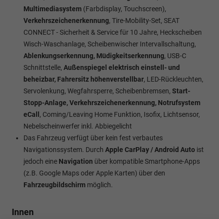
Multimediasystem
(Farbdisplay, Touchscreen),
Verkehrszeichenerkennung
, Tire-Mobility-Set, SEAT
CONNECT - Sicherheit & Service für 10 Jahre, Heckscheiben
Wisch-Waschanlage, Scheibenwischer Intervallschaltung,
Ablenkungserkennung,
Müdigkeitserkennung
, USB-C
Schnittstelle,
Außenspiegel elektrisch einstell- und
beheizbar, Fahrersitz höhenverstellbar
, LED-Rückleuchten,
Servolenkung, Wegfahrsperre, Scheibenbremsen,
Start-
Stopp-Anlage, Verkehrszeichenerkennung, Notrufsystem
eCall
, Coming/Leaving Home Funktion, Isofix, Lichtsensor,
Nebelscheinwerfer inkl. Abbiegelicht
Das Fahrzeug verfügt über kein fest verbautes
Navigationssystem. Durch
Apple CarPlay / Android Auto
ist
jedoch eine
Navigation
über kompatible Smartphone-Apps
(z.B. Google Maps oder Apple Karten) über den
Fahrzeugbildschirm
möglich.
Innen