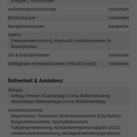
integriert, Touchscreen
Außentemperaturanzeige
vorhanden
Bordcomputer
vorhanden
Navigationssystem
Navigation
Telefon
Freisprecheinrichtung, Bluetooth, Induktionsladen für
Smartphones
Uhr & Drehzahlmesser
vorhanden
Volldigitales Kombiinstrument (Virtual Cockpit)
vorhanden
Sicherheit & Assistenz
Airbags
Airbag, Fenster-/Kopfairbags Vorne, Beifahrerairbag
abschaltbar, Seitenairbags Vorne, Beifahrerairbag
Assistenzsysteme
Regensensor, Tempomat, Notbremsassistent (City-Safety),
Berganfahrassistent, Spurhalteassistent,
Fußgängererkennung, Abstandstempomat adaptiv (ACC),
Verkehrzeichenerkennung, Müdigkeitserkennungs-Sensor,