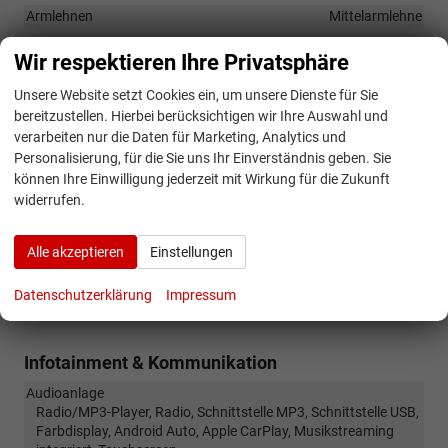
Armlehnen
Mittelarmlehne
Fensterheber
elektrisch
Wir respektieren Ihre Privatsphäre
Innenraumfilter
vorhanden
Unsere Website setzt Cookies ein, um unsere Dienste für Sie
Klimatisierung
Klimaanlage manuell
bereitzustellen. Hierbei berücksichtigen wir Ihre Auswahl und
Laderaumabdeckung
vorhanden
verarbeiten nur die Daten für Marketing, Analytics und
Lenkrad
Personalisierung, für die Sie uns Ihr Einverständnis geben. Sie
in Leder, höhenverstellbar, mit Multifunktionen, in
können Ihre Einwilligung jederzeit mit Wirkung für die Zukunft
Sportausführung
widerrufen.
Sitze
Isofix (Kindersitzbefestigung), Rücksitzbank hinten geteilt,
Alle akzeptieren
Einstellungen
Sitzheizung
Sitze: Verstellbarkeit
Datenschutzerklärung
Impressum
Höhenverstellbarer Fahrer- und Beifahrersitz
Infotainment & Kommunikation
Audioanlage
Radio/MP3-Player, Radio, Schnittstelle MP3, Schnittstelle USB,
Farbdisplay, Android Auto, Apple CarPlay, Musikstreaming