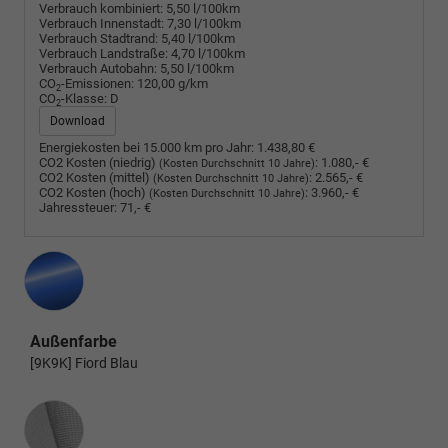
Verbrauch kombiniert:
5,50 l/100km
Verbrauch Innenstadt:
7,30 l/100km
Verbrauch Stadtrand:
5,40 l/100km
Verbrauch Landstraße:
4,70 l/100km
Verbrauch Autobahn:
5,50 l/100km
CO
-Emissionen:
120,00 g/km
2
CO
-Klasse:
D
2
Download
Energiekosten bei 15.000 km pro Jahr:
1.438,80 €
CO2 Kosten (niedrig)
:
1.080,- €
(Kosten Durchschnitt 10 Jahre)
CO2 Kosten (mittel)
:
2.565,- €
(Kosten Durchschnitt 10 Jahre)
CO2 Kosten (hoch)
:
3.960,- €
(Kosten Durchschnitt 10 Jahre)
Jahressteuer:
71,- €
Außenfarbe
[9K9K] Fiord Blau
Innenausstattung