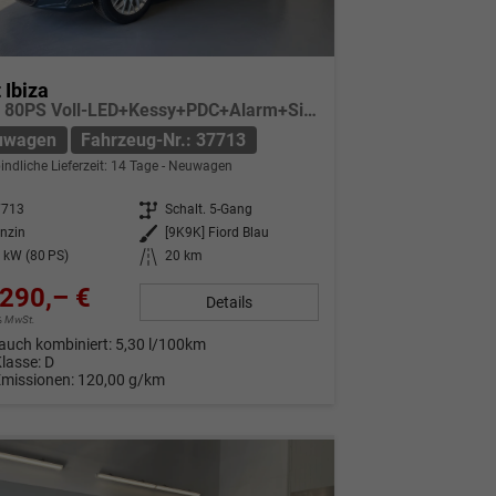
 Ibiza
Style 80PS Voll-LED+Kessy+PDC+Alarm+Sitzheizung+Kamera+App-Connect
uwagen
Fahrzeug-Nr.: 37713
indliche Lieferzeit:
14 Tage
Neuwagen
7713
Getriebe
Schalt. 5-Gang
nzin
Außenfarbe
[9K9K] Fiord Blau
 kW (80 PS)
Kilometerstand
20 km
290,– €
Details
9% MwSt.
auch kombiniert:
5,30 l/100km
Klasse:
D
Emissionen:
120,00 g/km