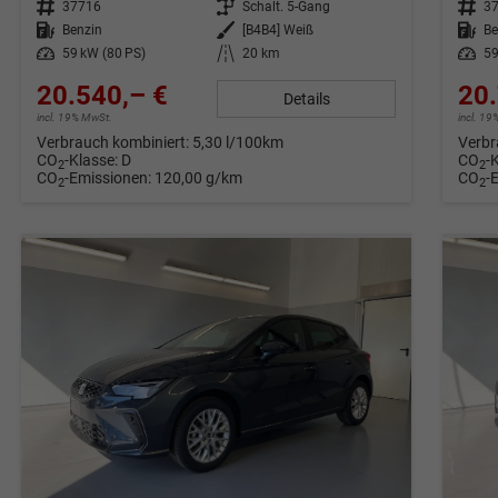
Fahrzeug-Nr.
37716
Getriebe
Schalt. 5-Gang
Fahrzeug-Nr.
3
Kraftstoff
Benzin
Außenfarbe
[B4B4] Weiß
Kraftstoff
Be
Leistung
59 kW (80 PS)
Kilometerstand
20 km
Leistung
59
20.540,– €
20.
Details
incl. 19% MwSt.
incl. 1
Verbrauch kombiniert:
5,30 l/100km
Verbr
CO
-Klasse:
D
CO
-
2
2
CO
-Emissionen:
120,00 g/km
CO
-
2
2