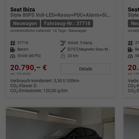
Seat Ibiza
Seat
Style 80PS Voll-LED+Kessy+PDC+Alarm+Sitzheizung+Kamera+App-Connect
Neuwagen
Fahrzeug-Nr.: 37718
Ne
unverbindliche Lieferzeit:
14 Tage
Neuwagen
unverb
Fahrzeug-Nr.
37718
Getriebe
Schalt. 5-Gang
Fahrzeug-Nr.
3
Kraftstoff
Benzin
Außenfarbe
[S7S7] Magnetic Grau Metallic
Kraftstoff
Be
Leistung
59 kW (80 PS)
Kilometerstand
20 km
Leistung
59
20.790,– €
20.
Details
incl. 19% MwSt.
incl. 1
Verbrauch kombiniert:
5,30 l/100km
Verbr
CO
-Klasse:
D
CO
-
2
2
CO
-Emissionen:
120,00 g/km
CO
-
2
2