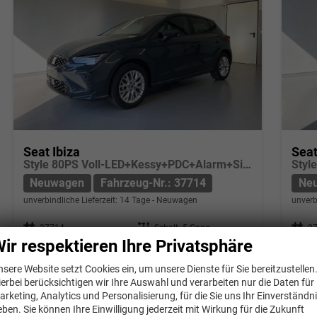
Seat Ibiza
Seat
Style 80PS Voll-LED+Kessy+PDC+Alarm+Sitzheizung+Kamera+App-Connect
Neuwagen
Fahrzeug-Nr.: 37714
Ne
unverbindliche Lieferzeit:
14 Tage
Neuwagen
unverb
Fahrzeug-Nr.
37714
Getriebe
Schalt. 5-Gang
Fahrzeug-Nr.
3
ir respektieren Ihre Privatsphäre
Kraftstoff
Benzin
Außenfarbe
[9K9K] Fiord Blau
Kraftstoff
Be
Leistung
59 kW (80 PS)
Kilometerstand
20 km
Leistung
59
nsere Website setzt Cookies ein, um unsere Dienste für Sie bereitzustellen
20.290,– €
20.
ierbei berücksichtigen wir Ihre Auswahl und verarbeiten nur die Daten für
Details
arketing, Analytics und Personalisierung, für die Sie uns Ihr Einverständn
incl. 19% MwSt.
incl. 1
eben. Sie können Ihre Einwilligung jederzeit mit Wirkung für die Zukunft
Verbrauch kombiniert:
5,30 l/100km
Verbr