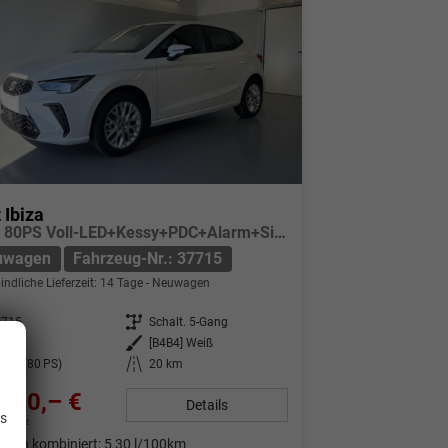
 Ibiza
Style 80PS Voll-LED+Kessy+PDC+Alarm+Sitzheizung+Kamera+App-Connect
uwagen
Fahrzeug-Nr.: 37715
indliche Lieferzeit:
14 Tage
Neuwagen
7715
Getriebe
Schalt. 5-Gang
nzin
Außenfarbe
[B4B4] Weiß
 kW (80 PS)
Kilometerstand
20 km
.
540,– €
Details
is
9% MwSt.
auch kombiniert:
5,30 l/100km