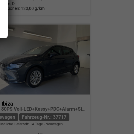
Klasse:
D
Emissionen:
120,00 g/km
 Ibiza
Style 80PS Voll-LED+Kessy+PDC+Alarm+Sitzheizung+Kamera+App-Connect
uwagen
Fahrzeug-Nr.: 37717
indliche Lieferzeit:
14 Tage
Neuwagen