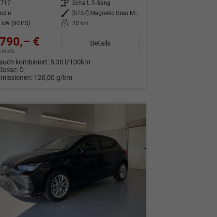
7717
Getriebe
Schalt. 5-Gang
nzin
Außenfarbe
[S7S7] Magnetic Grau Metallic
 kW (80 PS)
Kilometerstand
20 km
790,– €
Details
9% MwSt.
auch kombiniert:
5,30 l/100km
Klasse:
D
Emissionen:
120,00 g/km