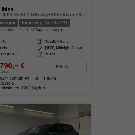
 Ibiza
Style 80PS Voll-LED+Kessy+PDC+Alarm+Sitzheizung+Kamera+App-Connect
uwagen
Fahrzeug-Nr.: 37719
indliche Lieferzeit:
14 Tage
Neuwagen
7719
Getriebe
Schalt. 5-Gang
nzin
Außenfarbe
[0E0E] Midnight Schwarz Metallic
 kW (80 PS)
Kilometerstand
20 km
790,– €
Details
9% MwSt.
auch kombiniert:
5,30 l/100km
Klasse:
D
Emissionen:
120,00 g/km