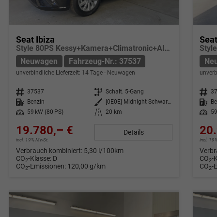
Seat Ibiza
Seat
Style 80PS Kessy+Kamera+Climatronic+Alu+PDCvohi+Sitzheiz+App-Connect+DAB
Neuwagen
Fahrzeug-Nr.: 37537
Ne
unverbindliche Lieferzeit:
14 Tage
Neuwagen
unverb
Fahrzeug-Nr.
37537
Getriebe
Schalt. 5-Gang
Fahrzeug-Nr.
3
Kraftstoff
Benzin
Außenfarbe
[0E0E] Midnight Schwarz Metallic
Kraftstoff
Be
Leistung
59 kW (80 PS)
Kilometerstand
20 km
Leistung
59
19.780,– €
20.
Details
incl. 19% MwSt.
incl. 1
Verbrauch kombiniert:
5,30 l/100km
Verbr
CO
-Klasse:
D
CO
-
2
2
CO
-Emissionen:
120,00 g/km
CO
-
2
2