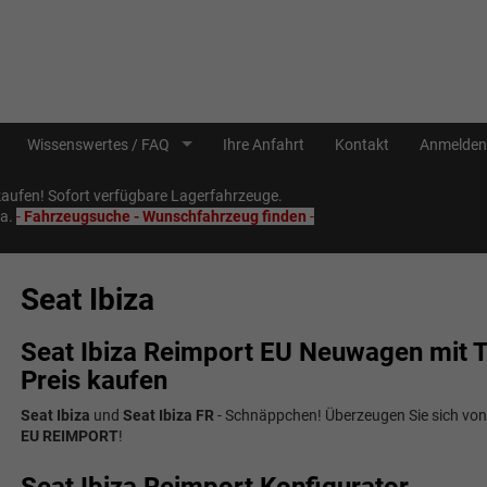
Wissenswertes / FAQ
Ihre Anfahrt
Kontakt
Anmelden
ufen! Sofort verfügbare Lagerfahrzeuge.
Sa.
-
Fahrzeugsuche - Wunschfahrzeug finden
-
Seat Ibiza
Seat Ibiza Reimport EU Neuwagen mit 
Preis kaufen
Seat Ibiza
und
Seat Ibiza FR
- Schnäppchen! Überzeugen Sie sich vo
EU REIMPORT
!