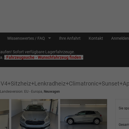
Wissenswertes / FAQ
Ihre Anfahrt
Kontakt
Anmelden
ufen! Sofort verfügbare Lagerfahrzeuge.
Sa.
-
Fahrzeugsuche - Wunschfahrzeug finden
-
GV4+Sitzheiz+Lenkradheiz+Climatronic+Sunset+
 Landesversion: EU - Europa,
Neuwagen
Sie sp
Gesam