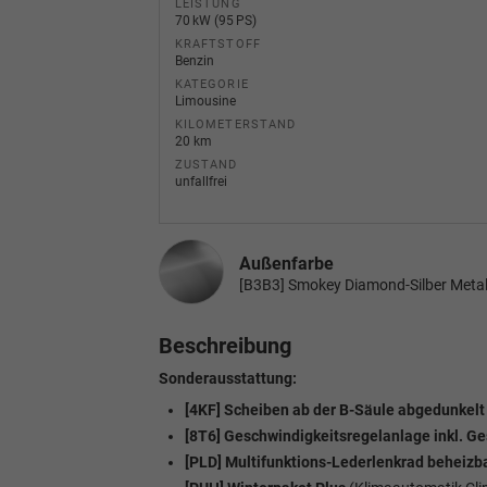
LEISTUNG
70 kW (95 PS)
KRAFTSTOFF
Benzin
KATEGORIE
Limousine
KILOMETERSTAND
20 km
ZUSTAND
unfallfrei
Außenfarbe
[B3B3] Smokey Diamond-Silber Metal
Beschreibung
Sonderausstattung:
[4KF] Scheiben ab der B-Säule abgedunkelt
[8T6] Geschwindigkeitsregelanlage inkl. 
[PLD] Multifunktions-Lederlenkrad beheizb