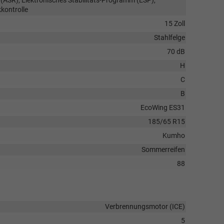
kontrolle
15 Zoll
Stahlfelge
70 dB
H
C
B
EcoWing ES31
185/65 R15
Kumho
Sommerreifen
88
Verbrennungsmotor (ICE)
5