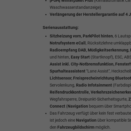
[PUH] Winterpaket Plus
(Klimaautomatik Cli
Waschwasserstandanzeige)
Verlängerung der Herstellergarantie auf 4 
Serienausstattung:
Sitzheizung vorn, ParkPilot hinten
, 6 Lautsp
Notrufsystem eCall
, Rücksitzlehne umklappb
Radioempfang DAB, Müdigkeitserkennung, Di
und hinten,
Easy Start
(Startknopf), ESC, ABS
Assist inkl. City-Notbremsfunktion, Fenster
Spurhalteassistent
"Lane Assist", Heckschei
Lichtsensor, Freisprecheinrichtung Bluetoo
Servolenkung,
Radio Infotainment
(Farbdisp
Reifendruckkontrolle, Verkehrszeichenerk
Wegfahrsperre, Dreipunkt-Sicherheitsgurte,
Z
Connect
(
Navigation
bequem über Smartphon
Das Fahrzeug verfügt über kein fest verbau
ist jedoch eine
Navigation
über kompatible S
den
Fahrzeugbildschirm
möglich.