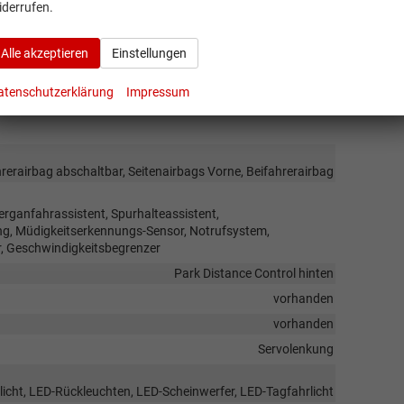
Navigation
iderrufen.
Freisprecheinrichtung, Bluetooth
vorhanden
Alle akzeptieren
Einstellungen
vorhanden
atenschutzerklärung
Impressum
rerairbag abschaltbar, Seitenairbags Vorne, Beifahrerairbag
rganfahrassistent, Spurhalteassistent,
g, Müdigkeitserkennungs-Sensor, Notrufsystem,
 Geschwindigkeitsbegrenzer
Park Distance Control hinten
vorhanden
vorhanden
Servolenkung
licht, LED-Rückleuchten, LED-Scheinwerfer, LED-Tagfahrlicht