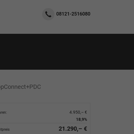
08121-2516080
AppConnect+PDC
4.950,– €
aren:
18,9%
21.290,– €
tpreis