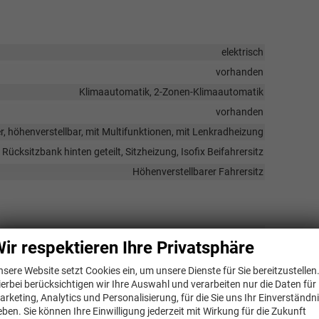
elektrisch
vorhanden
Klimaautomatik, 2-Zonen-Klimaautomatik
vorhanden
er, höhenverstellbar, mit Multifunktionen, mit Lenkradheizung
 Rücksitzbank hinten geteilt, Sitzheizung, Isofix Beifahrersitz
Höhenverstellbarer Fahrersitz
ir respektieren Ihre Privatsphäre
nittstelle USB, Digitalradio DAB, Farbdisplay, Android Auto,
chscreen
nsere Website setzt Cookies ein, um unsere Dienste für Sie bereitzustellen
vorhanden
ierbei berücksichtigen wir Ihre Auswahl und verarbeiten nur die Daten für
arketing, Analytics und Personalisierung, für die Sie uns Ihr Einverständn
vorhanden
eben. Sie können Ihre Einwilligung jederzeit mit Wirkung für die Zukunft