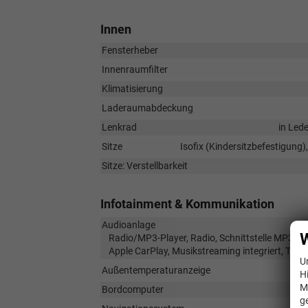
Innen
Fensterheber
Innenraumfilter
Klimatisierung
Laderaumabdeckung
Lenkrad
in Led
Sitze
Isofix (Kindersitzbefestigung),
Sitze: Verstellbarkeit
Infotainment & Kommunikation
Audioanlage
W
Radio/MP3-Player, Radio, Schnittstelle MP3, Sch
Apple CarPlay, Musikstreaming integriert, Tou
U
Außentemperaturanzeige
H
M
Bordcomputer
g