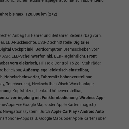
matronic, Sicherheitsinnenspiegel automatisch abblendend,
Jahre bis max. 120.000 km (2+2)
recher, Airbag für Fahrer und Beifahrer, Seitenairbag vorn,
ar, LED-Rückleuchte, USB-C Schnittstelle,
Digitaler
gital Cockpit inkl. Bordcomputer
, Bremsscheiben vorn
, ASR,
LED-Scheinwerfer inkl. LED-Tagfahrlicht, Front
heber vorn elektrisch
, Hill Hold Control, 15 Zoll Stahlräder,
be beheizbar,
Außenspiegel elektrisch einstellbar,
th, Nebelscheinwerfer, Fahrersitz höhenverstellbar
,
lay, Touchscreen), Heckscheiben Wisch-Waschanlage,
ennung
, Kopfstützen, Lenkrad höhenverstellbar,
entralverriegelung mit Funkfernbedienung
,
Wireless App-
e-Apps wie Google Maps oder Apple Karten möglich)
tes Navigationssystem. Durch
Apple CarPlay / Android Auto
martphone-Apps (z.B. Google Maps oder Apple Karten) über