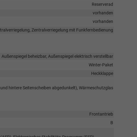
Reserverad
vorhanden
vorhanden
tralverriegelung, Zentralverriegelung mit Funkfernbedienung
Außenspiegel beheizbar, Außenspiegel elektrisch verstellbar
Winter-Paket
Heckklappe
 und hintere Seitenscheiben abgedunkelt), Wärmeschutzglas
Frontantrieb
B
 (ASR), Elektronisches Stabilitäts-Programm (ESP),