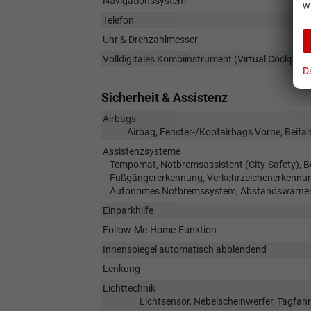
Navigationssystem
w
Telefon
Uhr & Drehzahlmesser
Volldigitales Kombiinstrument (Virtual Cockpit)
D
Sicherheit & Assistenz
Airbags
Airbag, Fenster-/Kopfairbags Vorne, Beifah
Assistenzsysteme
Tempomat, Notbremsassistent (City-Safety), Be
Fußgängererkennung, Verkehrzeichenerkennun
Autonomes Notbremssystem, Abstandswarner,
Einparkhilfe
Follow-Me-Home-Funktion
Innenspiegel automatisch abblendend
Lenkung
Lichttechnik
Lichtsensor, Nebelscheinwerfer, Tagfahr