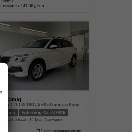
Klasse:
E
Emissionen:
141,00 g/km
.
is
da Kamiq
Selection 1.0 TSI DSG AHK+Kamera+Sunset+Kessy+AppConnect+Sitzheiz+Alu16+GV5
uwagen
Fahrzeug-Nr.: 37846
indliche Lieferzeit:
14 Tage
Neuwagen
7846
Getriebe
Doppelkupplungsgetriebe (DSG)