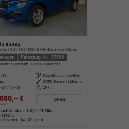
da Kamiq
Selection 1.0 TSI DSG AHK+Kamera+Sunset+Kessy+AppConnect+Sitzheiz+Alu16+GV5
uwagen
Fahrzeug-Nr.: 37598
indliche Lieferzeit:
14 Tage
Neuwagen
7598
Getriebe
Doppelkupplungsgetriebe (DSG)
nzin
Außenfarbe
[8X8X] Race Blue Metallic
 kW (116 PS)
Kilometerstand
20 km
080,– €
Details
9% MwSt.
auch kombiniert:
6,20 l/100km
Klasse:
E
Emissionen:
141,00 g/km