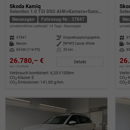
Skoda Kamiq
Sko
Selection 1.0 TSI DSG AHK+Kamera+Sunset+Kessy+AppConnect+Sitzheiz+Alu16+GV5
Neuwagen
Fahrzeug-Nr.: 37847
Ne
unverbindliche Lieferzeit:
14 Tage
Neuwagen
unverb
Fahrzeug-Nr.
37847
Getriebe
Doppelkupplungsgetriebe (DSG)
Fahrzeug-Nr.
3
Kraftstoff
Benzin
Außenfarbe
[9P9P] Candy White
Kraftstoff
Be
Leistung
85 kW (116 PS)
Kilometerstand
20 km
Leistung
85
26.780,– €
26.
Details
incl. 19% MwSt.
incl. 1
Verbrauch kombiniert:
6,20 l/100km
Verbr
CO
-Klasse:
E
CO
-
2
2
CO
-Emissionen:
141,00 g/km
CO
-
2
2