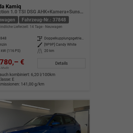
da Kamiq
Selection 1.0 TSI DSG AHK+Kamera+Sunset+Kessy+AppConnect+Sitzheiz+Alu16+GV5
uwagen
Fahrzeug-Nr.: 37848
indliche Lieferzeit:
14 Tage
Neuwagen
7848
Getriebe
Doppelkupplungsgetriebe (DSG)
nzin
Außenfarbe
[9P9P] Candy White
 kW (116 PS)
Kilometerstand
20 km
780,– €
Details
9% MwSt.
auch kombiniert:
6,20 l/100km
Klasse:
E
Emissionen:
141,00 g/km