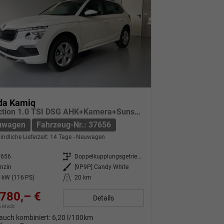
da Kamiq
Selection 1.0 TSI DSG AHK+Kamera+Sunset+Kessy+AppConnect+Sitzheiz+Alu16+GV5
uwagen
Fahrzeug-Nr.: 37656
indliche Lieferzeit:
14 Tage
Neuwagen
7656
Getriebe
Doppelkupplungsgetriebe (DSG)
nzin
Außenfarbe
[9P9P] Candy White
 kW (116 PS)
Kilometerstand
20 km
780,– €
Details
9% MwSt.
auch kombiniert:
6,20 l/100km