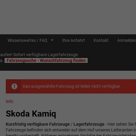
Wissenswertes / FAQ
Ihre Anfahrt
Kontakt
Anmelden
ufen! Sofort verfügbare Lagerfahrzeuge.
Sa.
-
Fahrzeugsuche - Wunschfahrzeug finden
-
Das ausgewählte Fahrzeug ist leider nicht verfügbar.
Info
Skoda Kamiq
Kurzfristig verfügbare Fahrzeuge
/
Lagerfahrzeuge
- Hier sehen Sie 
Fahrzeuge befinden sich entweder auf dem Hof unseres Lieferanten (do
bereits vorbestellt. Näheres entnehmen Sie bitte der Fahrzeugdetailan