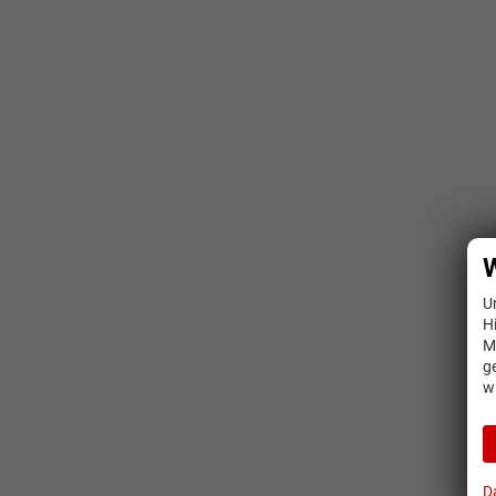
W
U
H
M
g
w
D