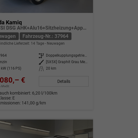
da Kamiq
1.0 TSI DSG AHK+Alu16+Sitzheizung+AppConnect+GV5+LED+Nebel+Klima
uwagen
Fahrzeug-Nr.: 37964
indliche Lieferzeit:
14 Tage
Neuwagen
7964
Getriebe
Doppelkupplungsgetriebe (DSG)
nzin
Außenfarbe
[5X5X] Graphit Grau Metallic
 kW (116 PS)
Kilometerstand
20 km
080,– €
Details
9% MwSt.
auch kombiniert:
6,20 l/100km
Klasse:
E
Emissionen:
141,00 g/km