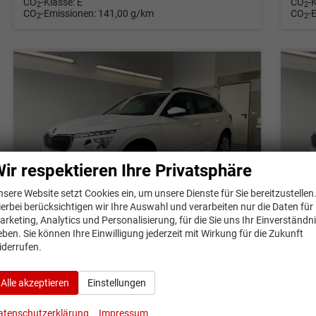
CO
-Klasse:
E
CO
-
2
2
CO
-Emissionen:
141,00 g/km
CO
-
2
2
ir respektieren Ihre Privatsphäre
nsere Website setzt Cookies ein, um unsere Dienste für Sie bereitzustellen
ierbei berücksichtigen wir Ihre Auswahl und verarbeiten nur die Daten für
arketing, Analytics und Personalisierung, für die Sie uns Ihr Einverständn
eben. Sie können Ihre Einwilligung jederzeit mit Wirkung für die Zukunft
Skoda Kamiq
Sko
iderrufen.
Selection 1.0 TSI DSG AHK+Cam+Sitz-Lenkradheiz+Sunset+Kessy+AppConnect+Alu16
Neuwagen
Fahrzeug-Nr.: 37698
Ne
Alle akzeptieren
Einstellungen
unverbindliche Lieferzeit:
14 Tage
Neuwagen
unverb
atenschutzerklärung
Impressum
Fahrzeug-Nr.
37698
Getriebe
Doppelkupplungsgetriebe (DSG)
Fahrzeug-Nr.
3