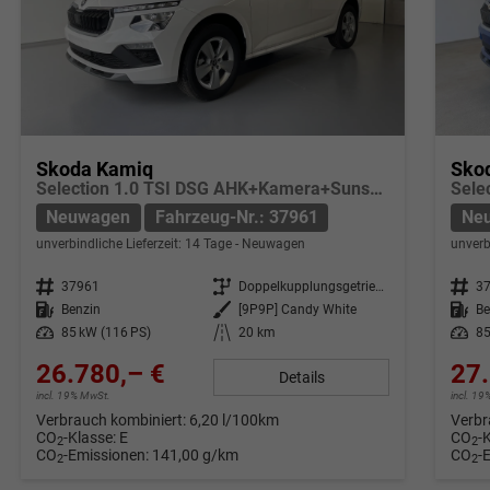
Skoda Kamiq
Sko
Selection 1.0 TSI DSG AHK+Kamera+Sunset+Kessy+AppConnect+Sitzheiz+Alu16+GV5
Neuwagen
Fahrzeug-Nr.: 37961
Ne
unverbindliche Lieferzeit:
14 Tage
Neuwagen
unverb
Fahrzeug-Nr.
37961
Getriebe
Doppelkupplungsgetriebe (DSG)
Fahrzeug-Nr.
3
Kraftstoff
Benzin
Außenfarbe
[9P9P] Candy White
Kraftstoff
Be
Leistung
85 kW (116 PS)
Kilometerstand
20 km
Leistung
85
26.780,– €
27.
Details
incl. 19% MwSt.
incl. 1
Verbrauch kombiniert:
6,20 l/100km
Verbr
CO
-Klasse:
E
CO
-
2
2
CO
-Emissionen:
141,00 g/km
CO
-
2
2