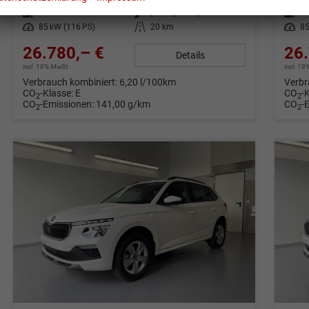
Kraftstoff
Benzin
Außenfarbe
[9P9P] Candy White
Kraftstoff
Be
Leistung
85 kW (116 PS)
Kilometerstand
20 km
Leistung
85
26.780,– €
26.
Details
incl. 19% MwSt.
incl. 1
Verbrauch kombiniert:
6,20 l/100km
Verbr
CO
-Klasse:
E
CO
-
2
2
CO
-Emissionen:
141,00 g/km
CO
-
2
2