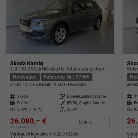
Skoda Kamiq
Sko
1.0 TSI DSG AHK+Alu16+Sitzheizung+AppConnect+GV5+LED+Nebel+Klima
Neuwagen
Fahrzeug-Nr.: 37965
Ne
unverbindliche Lieferzeit:
14 Tage
Neuwagen
unverb
Fahrzeug-Nr.
37965
Getriebe
Doppelkupplungsgetriebe (DSG)
Fahrzeug-Nr.
3
Kraftstoff
Benzin
Außenfarbe
[5X5X] Graphit Grau Metallic
Kraftstoff
Be
Leistung
85 kW (116 PS)
Kilometerstand
20 km
Leistung
85
26.080,– €
26.
Details
incl. 19% MwSt.
incl. 1
Verbrauch kombiniert:
6,20 l/100km
Verbr