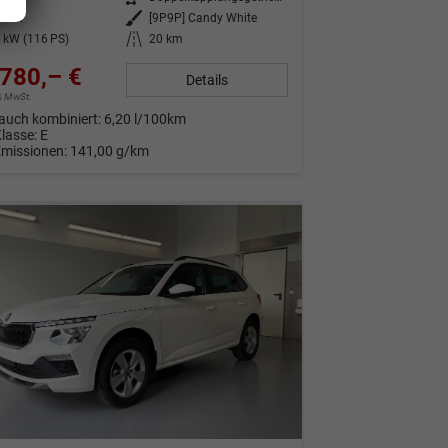
nzin
Außenfarbe
[9P9P] Candy White
 kW (116 PS)
Kilometerstand
20 km
780,– €
Details
9% MwSt.
auch kombiniert:
6,20 l/100km
Klasse:
E
Emissionen:
141,00 g/km