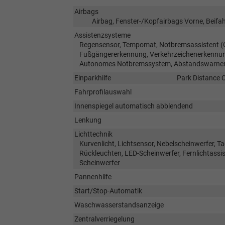
Airbags
Airbag, Fenster-/Kopfairbags Vorne, Beifah
Assistenzsysteme
Regensensor, Tempomat, Notbremsassistent (Ci
Fußgängererkennung, Verkehrzeichenerkennun
Autonomes Notbremssystem, Abstandswarner,
Einparkhilfe
Park Distance C
Fahrprofilauswahl
Innenspiegel automatisch abblendend
Lenkung
Lichttechnik
Kurvenlicht, Lichtsensor, Nebelscheinwerfer, Ta
Rückleuchten, LED-Scheinwerfer, Fernlichtassist
Scheinwerfer
Pannenhilfe
Start/Stop-Automatik
Waschwasserstandsanzeige
Zentralverriegelung