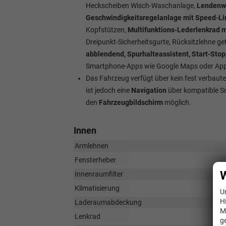
Heckscheiben Wisch-Waschanlage,
Lendenwir
Geschwindigkeitsregelanlage mit Speed-Lim
Kopfstützen,
Multifunktions-Lederlenkrad 
Dreipunkt-Sicherheitsgurte, Rücksitzlehne ge
abblendend, Spurhalteassistent, Start-Sto
Smartphone-Apps wie Google Maps oder Appl
Das Fahrzeug verfügt über kein fest verbau
ist jedoch eine
Navigation
über kompatible S
den
Fahrzeugbildschirm
möglich.
Innen
Armlehnen
Fensterheber
W
Innenraumfilter
Klimatisierung
U
H
Laderaumabdeckung
M
Lenkrad
in L
g