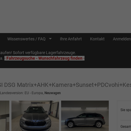
Wissenswertes / FAQ
Ihre Anfahrt
Kontakt
Anmelden
ufen! Sofort verfügbare Lagerfahrzeuge.
Sa.
-
Fahrzeugsuche - Wunschfahrzeug finden
-
 TSI DSG Matrix+AHK+Kamera+Sunset+PDCvohi+Ke
 Landesversion: EU - Europa,
Neuwagen
Sie sp
Gesam