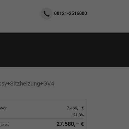
08121-2516080
ssy+Sitzheizung+GV4
7.460,– €
aren:
21,3%
27.580,– €
tpreis