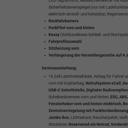
LED-Tagfahrlicht, Nebelscheinwerfer mit Abb
Sicherheitsinnenspiegel (nur mit Ladefunktio
elektrisch einstell- und beheizbar, Regensens
Rückfahrkamera
ParkPilot vorn und hinten
Kessy
(Schlüsselloses Schließ- und Startsys
Fahrprofilauswahl
Sitzheizung vorn
Verlängerung der Herstellergarantie auf 4 
Serienausstattung:
16 Zoll Leichtmetallräder, Airbag für Fahrer 
vorn mit Kopfairbag,
Notrufsystem eCall, Da
USB-C Schnittstelle, Digitaler Radioempfan
Scheibenbremsen vorn und hinten,
ESC, ABS,
Fensterheber vorn und hinten elektrisch, B
Zentralverriegelung mit Funkfernbedienun
Jumbo Box
, Lichtsensor, Raucherpaket, Isofi
Steckdose,
Reserverad als Notrad, Vordersi