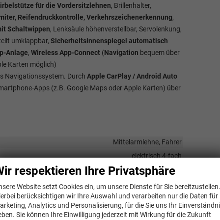
belstütze für die Vordersitzlehnen
, Brillenhalter,
iter, Reifendruckkontrolle, Verkehrszeichenerkennung
,
mit Schaltwippen
, Lenksäule höhenverstellbar,
Servolenkung,
teilt umklappbar,
Sicherheitsinnenspiegel automatisch
pp-Anlage
,
Wireless App-Connect
(
Navigation
bequem über
e Karten möglich)
tes Navigationssystem. Durch
Apple CarPlay / Android Auto
martphone-Apps (z.B. Google Maps oder Apple Karten) über
Mittelarmlehne, Fahrer
elektrisch 4-fach
ir respektieren Ihre Privatsphäre
vorhanden
Klimaautomatik, 2-Zonen-Klimaautomatik
nsere Website setzt Cookies ein, um unsere Dienste für Sie bereitzustellen
ierbei berücksichtigen wir Ihre Auswahl und verarbeiten nur die Daten für
vorhanden
arketing, Analytics und Personalisierung, für die Sie uns Ihr Einverständn
eder, höhenverstellbar, mit Multifunktionen, mit Schaltwippen
eben. Sie können Ihre Einwilligung jederzeit mit Wirkung für die Zukunft