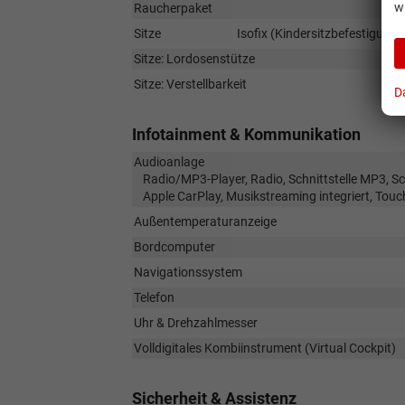
w
Raucherpaket
Sitze
Isofix (Kindersitzbefestigung),
Sitze: Lordosenstütze
Sitze: Verstellbarkeit
D
Infotainment & Kommunikation
Audioanlage
Radio/MP3-Player, Radio, Schnittstelle MP3, Sch
Apple CarPlay, Musikstreaming integriert, Tou
Außentemperaturanzeige
Bordcomputer
Navigationssystem
Telefon
Uhr & Drehzahlmesser
Volldigitales Kombiinstrument (Virtual Cockpit)
Sicherheit & Assistenz