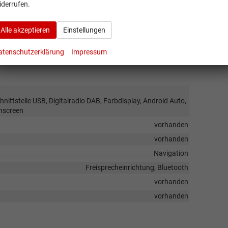
iderrufen.
vorhanden
 Rücksitzbank hinten geteilt, Sitzheizung, Isofix Beifahrersitz
Alle akzeptieren
Einstellungen
Fahrer und Beifahrer
Höhenverstellbarer Fahrer- und Beifahrersitz
atenschutzerklärung
Impressum
nittstelle USB, Digitalradio DAB, Farbdisplay, Android Auto,
chscreen
vorhanden
vorhanden
Navigation
Freisprecheinrichtung, Bluetooth
vorhanden
vorhanden