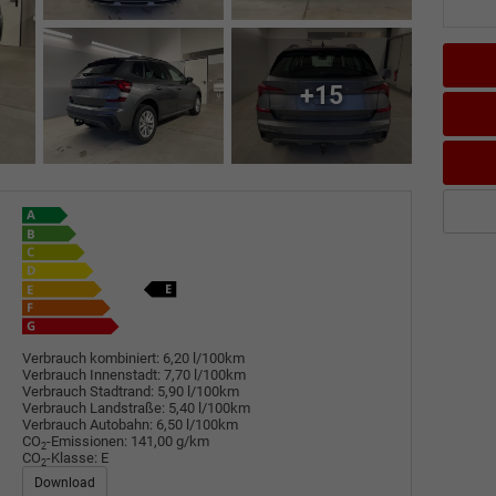
+15
Verbrauch kombiniert:
6,20 l/100km
Verbrauch Innenstadt:
7,70 l/100km
Verbrauch Stadtrand:
5,90 l/100km
Verbrauch Landstraße:
5,40 l/100km
Verbrauch Autobahn:
6,50 l/100km
CO
-Emissionen:
141,00 g/km
2
CO
-Klasse:
E
2
Download