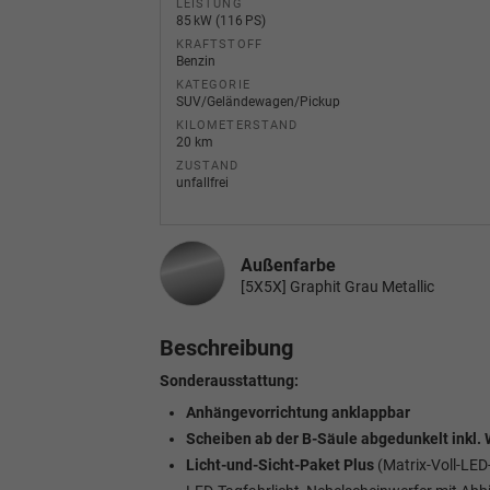
LEISTUNG
85 kW (116 PS)
KRAFTSTOFF
Benzin
KATEGORIE
SUV/Geländewagen/Pickup
KILOMETERSTAND
20 km
ZUSTAND
unfallfrei
Außenfarbe
[5X5X] Graphit Grau Metallic
Beschreibung
Sonderausstattung:
Anhängevorrichtung anklappbar
Scheiben ab der B-Säule abgedunkelt inkl
Licht-und-Sicht-Paket Plus
(Matrix-Voll-LED-