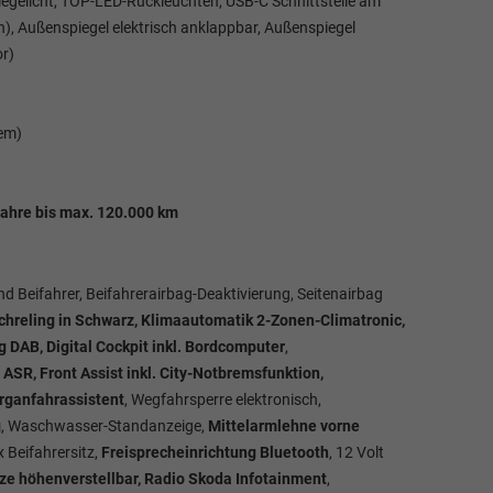
iegelicht, TOP-LED-Rückleuchten, USB-C Schnittstelle am
n), Außenspiegel elektrisch anklappbar, Außenspiegel
or)
tem)
Jahre bis max. 120.000 km
und Beifahrer, Beifahrerairbag-Deaktivierung, Seitenairbag
chreling in Schwarz, Klimaautomatik 2-Zonen-Climatronic,
g DAB, Digital Cockpit inkl. Bordcomputer
,
 ASR, Front Assist inkl. City-Notbremsfunktion,
erganfahrassistent
, Wegfahrsperre elektronisch,
g
, Waschwasser-Standanzeige,
Mittelarmlehne vorne
x Beifahrersitz,
Freisprecheinrichtung Bluetooth
, 12 Volt
tze höhenverstellbar, Radio Skoda Infotainment
,