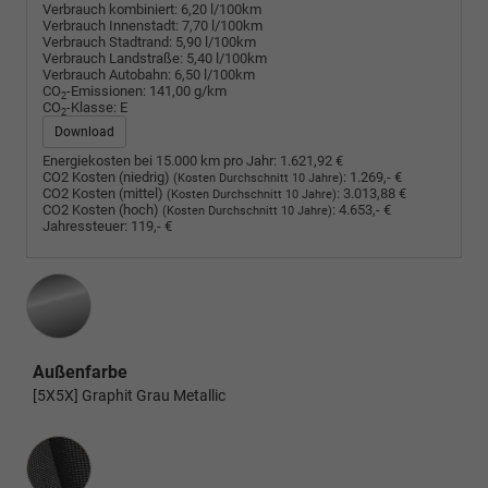
Verbrauch kombiniert:
6,20 l/100km
Verbrauch Innenstadt:
7,70 l/100km
Verbrauch Stadtrand:
5,90 l/100km
Verbrauch Landstraße:
5,40 l/100km
Verbrauch Autobahn:
6,50 l/100km
CO
-Emissionen:
141,00 g/km
2
CO
-Klasse:
E
2
Download
Energiekosten bei 15.000 km pro Jahr:
1.621,92 €
CO2 Kosten (niedrig)
:
1.269,- €
(Kosten Durchschnitt 10 Jahre)
CO2 Kosten (mittel)
:
3.013,88 €
(Kosten Durchschnitt 10 Jahre)
CO2 Kosten (hoch)
:
4.653,- €
(Kosten Durchschnitt 10 Jahre)
Jahressteuer:
119,- €
Außenfarbe
[5X5X] Graphit Grau Metallic
Innenausstattung