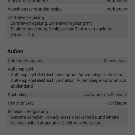
Start/Stop-Automatik
vorhanden
Waschwasserstandsanzeige
vorhanden
Zentralverriegelung
Zentralverriegelung, Zentralverriegelung mit
Funkfernbedienung, Schlüssellose Zentralverriegelung
(Keyless Go)
Außen
Anhängerkupplung
Schwenkbar
Außenspiegel
Außenspiegel elektrisch anklappbar, Außenspiegel beheizbar,
Außenspiegel elektrisch verstellbar, Außenspiegel automatisch
abblendend
Dachreling
vorhanden, in Schwarz
Hintertür (Art)
Heckklappe
Scheiben, Verglasung
Getönte Scheiben, Privacy Glass (Heckscheibe und hintere
Seitenscheiben abgedunkelt), Wärmeschutzglas