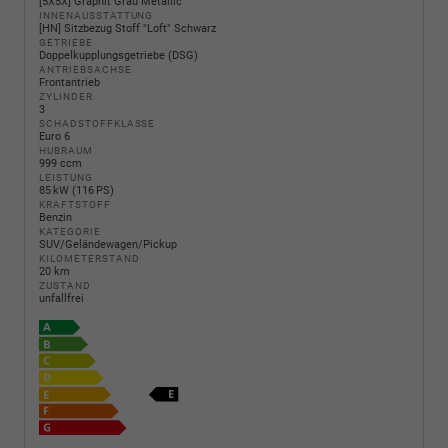
[5X5X] Graphit Grau Metallic
INNENAUSSTATTUNG
[HN] Sitzbezug Stoff "Loft" Schwarz
GETRIEBE
Doppelkupplungsgetriebe (DSG)
ANTRIEBSACHSE
Frontantrieb
ZYLINDER
3
SCHADSTOFFKLASSE
Euro 6
HUBRAUM
999 ccm
LEISTUNG
85 kW (116 PS)
KRAFTSTOFF
Benzin
KATEGORIE
SUV/Geländewagen/Pickup
KILOMETERSTAND
20 km
ZUSTAND
unfallfrei