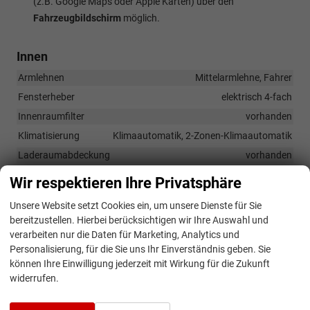
(z.B. Google Maps oder Apple Karten) über den
Fahrzeugbildschirm
möglich.
Innen
Armlehnen
Mittelarmlehne, Fahrer
Fensterheber
elektrisch 4-fach
Innenraumfilter
vorhanden
Klimatisierung
Klimaautomatik, 2-Zonen-Klimaautomatik
Laderaumabdeckung
vorhanden
Lenkrad
Wir respektieren Ihre Privatsphäre
in Leder, höhenverstellbar, mit Multifunktionen, mit
Schaltwippen
Unsere Website setzt Cookies ein, um unsere Dienste für Sie
Raucherpaket
vorhanden
bereitzustellen. Hierbei berücksichtigen wir Ihre Auswahl und
verarbeiten nur die Daten für Marketing, Analytics und
Sitze
Personalisierung, für die Sie uns Ihr Einverständnis geben. Sie
Isofix (Kindersitzbefestigung), Rücksitzbank hinten geteilt,
können Ihre Einwilligung jederzeit mit Wirkung für die Zukunft
Sitzheizung, Isofix Beifahrersitz
widerrufen.
Sitze: Lordosenstütze
Fahrer und Beifahrer
Sitze: Verstellbarkeit