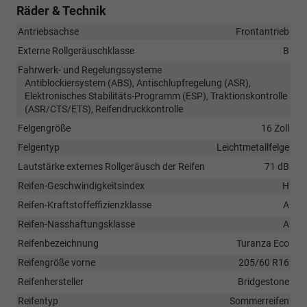
Räder & Technik
Antriebsachse
Frontantrieb
Externe Rollgeräuschklasse
B
Fahrwerk- und Regelungssysteme
Antiblockiersystem (ABS), Antischlupfregelung (ASR),
Elektronisches Stabilitäts-Programm (ESP), Traktionskontrolle
(ASR/CTS/ETS), Reifendruckkontrolle
Felgengröße
16 Zoll
Felgentyp
Leichtmetallfelge
Lautstärke externes Rollgeräusch der Reifen
71 dB
Reifen-Geschwindigkeitsindex
H
Reifen-Kraftstoffeffizienzklasse
A
Reifen-Nasshaftungsklasse
A
Reifenbezeichnung
Turanza Eco
Reifengröße vorne
205/60 R16
Reifenhersteller
Bridgestone
Reifentyp
Sommerreifen