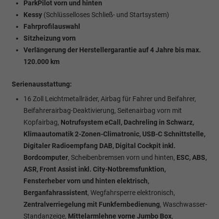
ParkPilot vorn und hinten
Kessy
(Schlüsselloses Schließ- und Startsystem)
Fahrprofilauswahl
Sitzheizung vorn
Verlängerung der Herstellergarantie auf 4 Jahre bis max.
120.000 km
Serienausstattung:
16 Zoll Leichtmetallräder, Airbag für Fahrer und Beifahrer,
Beifahrerairbag-Deaktivierung, Seitenairbag vorn mit
Kopfairbag,
Notrufsystem eCall, Dachreling in Schwarz,
Klimaautomatik 2-Zonen-Climatronic, USB-C Schnittstelle,
Digitaler Radioempfang DAB, Digital Cockpit inkl.
Bordcomputer
, Scheibenbremsen vorn und hinten,
ESC, ABS,
ASR, Front Assist inkl. City-Notbremsfunktion,
Fensterheber vorn und hinten elektrisch,
Berganfahrassistent
, Wegfahrsperre elektronisch,
Zentralverriegelung mit Funkfernbedienung
, Waschwasser-
Standanzeige,
Mittelarmlehne vorne Jumbo Box
,