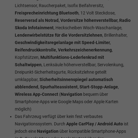
Lichtsensor, Raucherpaket, Isofix Beifahrersitz,
Freisprecheinrichtung Bluetooth
, 12 Volt Steckdose,
Reserverad als Notrad, Vordersitze höhenverstellbar, Radio
Skoda Infotainment
, Heckscheiben Wisch-Waschanlage,
Lendenwirbelstütze für die Vordersitzlehnen
, Brillenhalter,
Geschwindigkeitsregelanlage mit Speed-Limiter,
Reifendruckkontrolle, Verkehrszeichenerkennung
,
Kopfstützen,
Multifunktions-Lederlenkrad mit
Schaltwippen
, Lenksäule höhenverstellbar,
Servolenkung,
Dreipunkt-Sicherheitsgurte, Rücksitzlehne geteilt
umklappbar,
Sicherheitsinnenspiegel automatisch
abblendend, Spurhalteassistent, Start-Stopp-Anlage
,
Wireless App-Connect
(
Navigation
bequem über
Smartphone-Apps wie Google Maps oder Apple Karten
möglich)
Das Fahrzeug verfügt über kein fest verbautes
Navigationssystem. Durch
Apple CarPlay / Android Auto
ist
jedoch eine
Navigation
über kompatible Smartphone-Apps