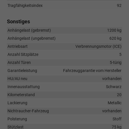
Tragfähigkeitsindex
92
Sonstiges
Anhängelast (gebremst)
1200 kg
Anhängelast (ungebremst)
620 kg
Antriebsart
Verbrennungsmotor (ICE)
Anzahl Sitzplätze
5
Anzahl Türen
5-türig
Garantieleistung
Fahrzeuggarantie vom Hersteller
HU/AU neu
vorhanden
Innenausstattung
Schwarz
Kilometerstand
20
Lackierung
Metallic
Nichtraucher-Fahrzeug
vorhanden
Polsterung
Stoff
Stützlast
75 kg