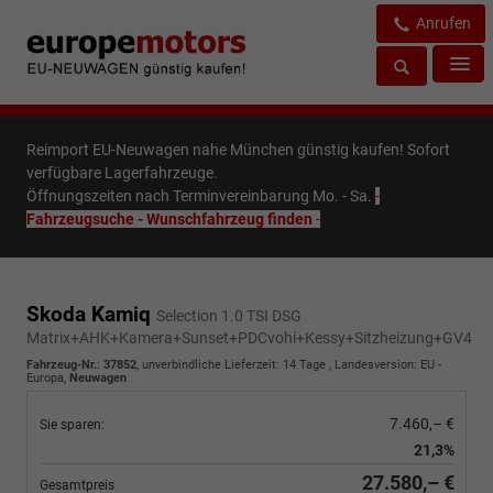
Anrufen
Reimport EU-Neuwagen nahe München günstig kaufen! Sofort
verfügbare Lagerfahrzeuge.
Öffnungszeiten nach Terminvereinbarung Mo. - Sa.
-
Fahrzeugsuche - Wunschfahrzeug finden
-
Skoda Kamiq
Selection 1.0 TSI DSG
Matrix+AHK+Kamera+Sunset+PDCvohi+Kessy+Sitzheizung+GV4
Fahrzeug-Nr.
:
37852
, unverbindliche Lieferzeit:
14 Tage
, Landesversion: EU -
Europa,
Neuwagen
7.460,– €
Sie sparen:
21,3%
27.580,– €
Gesamtpreis