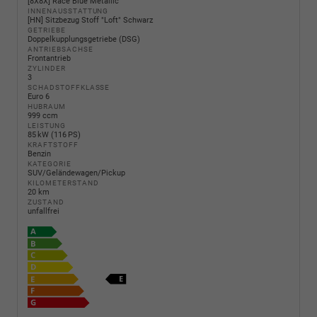
[8X8X] Race Blue Metallic
INNENAUSSTATTUNG
[HN] Sitzbezug Stoff "Loft" Schwarz
GETRIEBE
Doppelkupplungsgetriebe (DSG)
ANTRIEBSACHSE
Frontantrieb
ZYLINDER
3
SCHADSTOFFKLASSE
Euro 6
HUBRAUM
999 ccm
LEISTUNG
85 kW (116 PS)
KRAFTSTOFF
Benzin
KATEGORIE
SUV/Geländewagen/Pickup
KILOMETERSTAND
20 km
ZUSTAND
unfallfrei