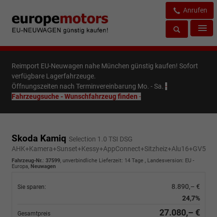
Anrufen
Reimport EU-Neuwagen nahe München günstig kaufen! Sofort
verfügbare Lagerfahrzeuge.
Öffnungszeiten nach Terminvereinbarung Mo. - Sa.
-
Fahrzeugsuche - Wunschfahrzeug finden
-
Skoda Kamiq
Selection 1.0 TSI DSG
AHK+Kamera+Sunset+Kessy+AppConnect+Sitzheiz+Alu16+GV5
Fahrzeug-Nr.
:
37599
, unverbindliche Lieferzeit:
14 Tage
, Landesversion: EU -
Europa,
Neuwagen
8.890,– €
Sie sparen:
24,7%
27.080,– €
Gesamtpreis