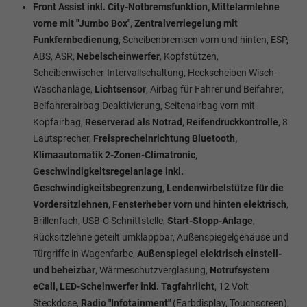
Front Assist inkl. City-Notbremsfunktion, Mittelarmlehne
vorne mit "Jumbo Box", Zentralverriegelung mit
Funkfernbedienung
, Scheibenbremsen vorn und hinten, ESP,
ABS, ASR,
Nebelscheinwerfer
, Kopfstützen,
Scheibenwischer-Intervallschaltung, Heckscheiben Wisch-
Waschanlage,
Lichtsensor
, Airbag für Fahrer und Beifahrer,
Beifahrerairbag-Deaktivierung, Seitenairbag vorn mit
Kopfairbag,
Reserverad als Notrad, Reifendruckkontrolle
, 8
Lautsprecher,
Freisprecheinrichtung Bluetooth,
Klimaautomatik 2-Zonen-Climatronic,
Geschwindigkeitsregelanlage inkl.
Geschwindigkeitsbegrenzung, Lendenwirbelstütze für die
Vordersitzlehnen, Fensterheber vorn und hinten elektrisch
,
Brillenfach,
USB-C Schnittstelle,
Start-Stopp-Anlage
,
Rücksitzlehne geteilt umklappbar, Außenspiegelgehäuse und
Türgriffe in Wagenfarbe,
Außenspiegel elektrisch einstell-
und beheizbar
, Wärmeschutzverglasung,
Notrufsystem
eCall, LED-Scheinwerfer inkl. Tagfahrlicht
, 12 Volt
Steckdose,
Radio "Infotainment"
(Farbdisplay, Touchscreen),