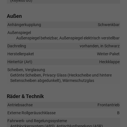
(Keyless Go)
Außen
Anhängerkupplung
Schwenkbar
Außenspiegel
Außenspiegel beheizbar, Außenspiegel elektrisch verstellbar
Dachreling
vorhanden, in Schwarz
Herstellerpaket
Winter-Paket
Hintertür (Art)
Heckklappe
Scheiben, Verglasung
Getönte Scheiben, Privacy Glass (Heckscheibe und hintere
Seitenscheiben abgedunkelt), Wärmeschutzglas
Räder & Technik
Antriebsachse
Frontantrieb
Externe Rollgeräuschklasse
B
Fahrwerk- und Regelungssysteme
Antiblockiersystem (ABS), Antischlupfregelung (ASR),