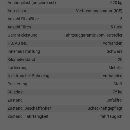
Anhängelast (ungebremst)
620 kg
Antriebsart
Verbrennungsmotor (ICE)
Anzahl Sitzplätze
5
Anzahl Türen
5-türig
Garantieleistung
Fahrzeuggarantie vom Hersteller
HU/AU neu
vorhanden
Innenausstattung
Schwarz
Kilometerstand
20
Lackierung
Metallic
Nichtraucher-Fahrzeug
vorhanden
Polsterung
Stoff
Stützlast
75 kg
Zustand
unfallfrei
Zustand, Beschaffenheit
Scheckheftgepflegt
Zustand, Fahrfähigkeit
fahrtauglich