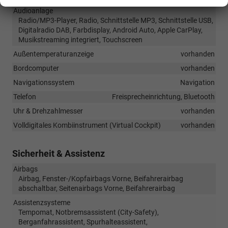
Audioanlage
Radio/MP3-Player, Radio, Schnittstelle MP3, Schnittstelle USB,
Digitalradio DAB, Farbdisplay, Android Auto, Apple CarPlay,
Musikstreaming integriert, Touchscreen
Außentemperaturanzeige
vorhanden
Bordcomputer
vorhanden
Navigationssystem
Navigation
Telefon
Freisprecheinrichtung, Bluetooth
Uhr & Drehzahlmesser
vorhanden
Volldigitales Kombiinstrument (Virtual Cockpit)
vorhanden
Sicherheit & Assistenz
Airbags
Airbag, Fenster-/Kopfairbags Vorne, Beifahrerairbag
abschaltbar, Seitenairbags Vorne, Beifahrerairbag
Assistenzsysteme
Tempomat, Notbremsassistent (City-Safety),
Berganfahrassistent, Spurhalteassistent,