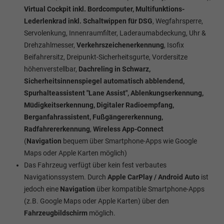
Virtual Cockpit inkl. Bordcomputer, Multifunktions-
Lederlenkrad inkl. Schaltwippen für DSG
, Wegfahrsperre,
Servolenkung, Innenraumfilter, Laderaumabdeckung, Uhr &
Drehzahlmesser,
Verkehrszeichenerkennung
, Isofix
Beifahrersitz, Dreipunkt-Sicherheitsgurte, Vordersitze
höhenverstellbar,
Dachreling in Schwarz,
Sicherheitsinnenspiegel automatisch abblendend,
Spurhalteassistent "Lane Assist", Ablenkungserkennung,
Müdigkeitserkennung, Digitaler Radioempfang,
Berganfahrassistent, Fußgängererkennung,
Radfahrererkennung
,
Wireless App-Connect
(
Navigation
bequem über Smartphone-Apps wie Google
Maps oder Apple Karten möglich)
Das Fahrzeug verfügt über kein fest verbautes
Navigationssystem. Durch
Apple CarPlay / Android Auto
ist
jedoch eine
Navigation
über kompatible Smartphone-Apps
(z.B. Google Maps oder Apple Karten) über den
Fahrzeugbildschirm
möglich.