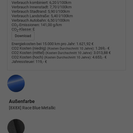
Verbrauch kombiniert:
6,20 l/100km
Verbrauch Innenstadt:
7,70 l/100km
Verbrauch Stadtrand:
5,90 l/100km
Verbrauch Landstraße:
5,40 l/100km
Verbrauch Autobahn:
6,50 l/100km
CO
-Emissionen:
141,00 g/km
2
CO
-Klasse:
E
2
Download
Energiekosten bei 15.000 km pro Jahr:
1.621,92 €
CO2 Kosten (niedrig)
:
1.269,- €
(Kosten Durchschnitt 10 Jahre)
CO2 Kosten (mittel)
:
3.013,88 €
(Kosten Durchschnitt 10 Jahre)
CO2 Kosten (hoch)
:
4.653,- €
(Kosten Durchschnitt 10 Jahre)
Jahressteuer:
119,- €
Außenfarbe
[8X8X] Race Blue Metallic
Innenausstattung