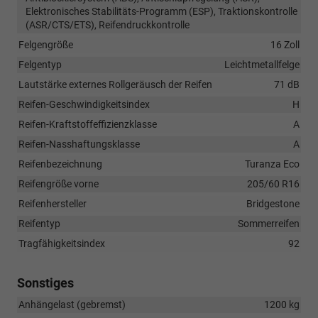
Elektronisches Stabilitäts-Programm (ESP), Traktionskontrolle
(ASR/CTS/ETS), Reifendruckkontrolle
Felgengröße
16 Zoll
Felgentyp
Leichtmetallfelge
Lautstärke externes Rollgeräusch der Reifen
71 dB
Reifen-Geschwindigkeitsindex
H
Reifen-Kraftstoffeffizienzklasse
A
Reifen-Nasshaftungsklasse
A
Reifenbezeichnung
Turanza Eco
Reifengröße vorne
205/60 R16
Reifenhersteller
Bridgestone
Reifentyp
Sommerreifen
Tragfähigkeitsindex
92
Sonstiges
Anhängelast (gebremst)
1200 kg