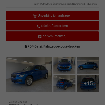
inkl.19% MwSt. u. Überführung nach Neufinsing b. München
Unverbindlich anfragen
Rückruf anfordern
parken (merken)
PDF-Datei, Fahrzeugexposé drucken
+15
AUSSENFARBE