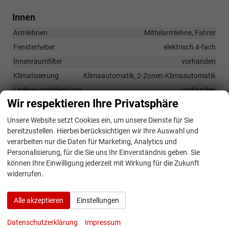
Innen
Armlehnen
Mittelarmlehne, Fahrer
Fensterheber
elektrisch 4-fach
Innenraumfilter
vorhanden
Klimatisierung
Klimaautomatik, 2-Zonen-Klimaautomatik
Laderaumabdeckung
vorhanden
Wir respektieren Ihre Privatsphäre
Lenkrad
in Leder, höhenverstellbar, mit Multifunktionen, mit
Unsere Website setzt Cookies ein, um unsere Dienste für Sie
Schaltwippen
bereitzustellen. Hierbei berücksichtigen wir Ihre Auswahl und
Sitze
verarbeiten nur die Daten für Marketing, Analytics und
Isofix (Kindersitzbefestigung), Rücksitzbank hinten geteilt,
Personalisierung, für die Sie uns Ihr Einverständnis geben. Sie
Sitzheizung, Isofix Beifahrersitz
können Ihre Einwilligung jederzeit mit Wirkung für die Zukunft
Sitze: Lordosenstütze
Fahrer und Beifahrer
widerrufen.
Sitze: Verstellbarkeit
Höhenverstellbarer Fahrer- und Beifahrersitz
Alle akzeptieren
Einstellungen
Datenschutzerklärung
Impressum
Infotainment & Kommunikation