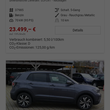
unverbindliche Lieferzeit: SOFORT
Neuwagen
Fahrzeug-Nr.
37985
Getriebe
Schalt. 5-Gang
Kraftstoff
Benzin
Außenfarbe
Grau - Rauchgrau Metallic
Leistung
70 kW (95 PS)
Kilometerstand
10 km
23.499,– €
Details
incl. 19% MwSt.
Verbrauch kombiniert:
5,50 l/100km
CO
-Klasse:
D
2
CO
-Emissionen:
125,00 g/km
2