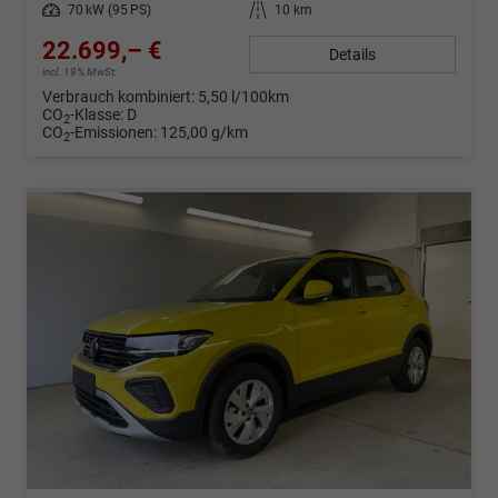
Leistung
70 kW (95 PS)
Kilometerstand
10 km
22.699,– €
Details
incl. 19% MwSt.
Verbrauch kombiniert:
5,50 l/100km
CO
-Klasse:
D
2
CO
-Emissionen:
125,00 g/km
2