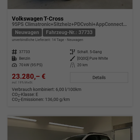
Volkswagen T-Cross
95PS Climatronic+Sitzheiz+PDCvohi+AppConnect+Side+TravelAssist+ACC
Neuwagen
Fahrzeug-Nr.: 37733
unverbindliche Lieferzeit:
14 Tage
Neuwagen
Fahrzeug-Nr.
37733
Getriebe
Schalt. 5-Gang
Kraftstoff
Benzin
Außenfarbe
[0Q0Q] Pure White
Leistung
70 kW (95 PS)
Kilometerstand
20 km
23.280,– €
Details
incl. 19% MwSt.
Verbrauch kombiniert:
6,00 l/100km
CO
-Klasse:
E
2
CO
-Emissionen:
136,00 g/km
2