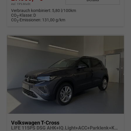
incl. 19% MwSt.
Verbrauch kombiniert:
5,80 l/100km
CO
-Klasse:
D
2
CO
-Emissionen:
131,00 g/km
2
Volkswagen T-Cross
LIFE 115PS DSG AHK+IQ.Light+ACC+Parklenk+Kamera+Sitzheizung+Alu17+Keyless