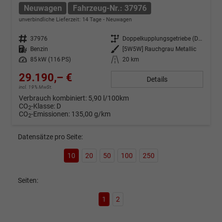
Neuwagen
Fahrzeug-Nr.: 37976
unverbindliche Lieferzeit:
14 Tage
Neuwagen
Fahrzeug-Nr.
37976
Getriebe
Doppelkupplungsgetriebe (DSG)
Kraftstoff
Benzin
Außenfarbe
[5W5W] Rauchgrau Metallic
Leistung
85 kW (116 PS)
Kilometerstand
20 km
29.190,– €
Details
incl. 19% MwSt.
Verbrauch kombiniert:
5,90 l/100km
CO
-Klasse:
D
2
CO
-Emissionen:
135,00 g/km
2
Datensätze pro Seite:
10
20
50
100
250
Seiten:
1
2