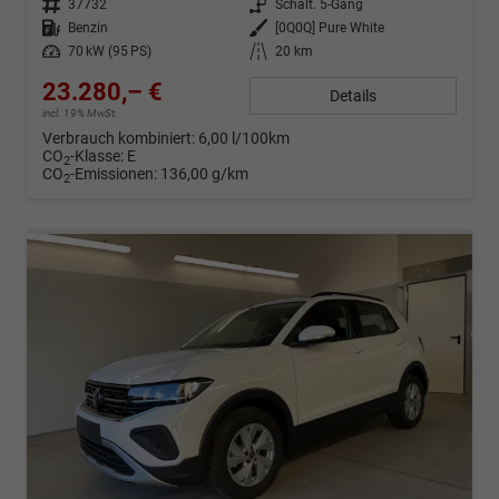
Fahrzeug-Nr.
37732
Getriebe
Schalt. 5-Gang
Kraftstoff
Benzin
Außenfarbe
[0Q0Q] Pure White
Leistung
70 kW (95 PS)
Kilometerstand
20 km
23.280,– €
Details
incl. 19% MwSt.
Verbrauch kombiniert:
6,00 l/100km
CO
-Klasse:
E
2
CO
-Emissionen:
136,00 g/km
2