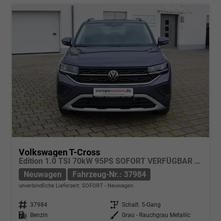
Volkswagen T-Cross
Edition 1.0 TSI 70kW 95PS SOFORT VERFÜGBAR App-Connect Kamera Parksensoren Sitzheizung Keyless Klima LED 17-Zoll-Alu ACC
Neuwagen
Fahrzeug-Nr.: 37984
unverbindliche Lieferzeit: SOFORT
Neuwagen
Fahrzeug-Nr.
37984
Getriebe
Schalt. 5-Gang
Kraftstoff
Benzin
Außenfarbe
Grau - Rauchgrau Metallic