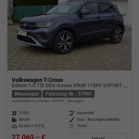
Volkswagen T-Cross
Edition 1.0 TSI DSG-Autom 85kW 115PS SOFORT VERFÜGBAR App-Connect Kamera Parksensoren Sitzheizung Keyless Klima LED 17-Zoll-Alu ACC AHK Anhängevorrichtung
Neuwagen
Fahrzeug-Nr.: 37981
unverbindliche Lieferzeit: SOFORT
Neuwagen
Fahrzeug-Nr.
37981
Getriebe
Automatik
Kraftstoff
Benzin
Außenfarbe
Grau - Rauchgrau Metallic
Leistung
85 kW (116 PS)
Kilometerstand
10 km
27.060,– €
Details