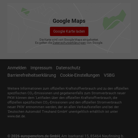
Google Maps
Google Karte laden
Die Karte wird von Google Maps eingebettet.
Es gelten die
Datenschutzerklärungen
von Google.
Anmelden
Impressum
Datenschutz
Barrierefreiheitserklärung
Cookie-Einstellungen
VSBG
Weitere Informationen zum offiziellen Kraftstoffverbrauch und zu den offiziellen
spezifischen CO
-Emissionen und gegebenenfalls zum Stromverbrauch neuer
2
PKW können dem 'Leitfaden über den offiziellen Kraftstoffverbrauch, die
offiziellen spezifischen CO
-Emissionen und den offiziellen Stromverbrauch
2
neuer PKW' entnommen werden, der an allen Verkaufsstellen und bei der
'Deutschen Automobil Treuhand GmbH' unentgeltlich erhältlich ist unter
www.dat.de.
© 2026
europemotors.de GmbH
,
Am Isarkanal 15
,
85464
Neufinsing b.