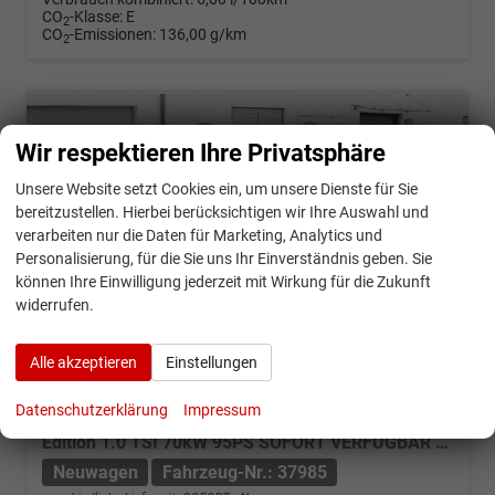
CO
-Klasse:
E
2
CO
-Emissionen:
136,00 g/km
2
Wir respektieren Ihre Privatsphäre
Unsere Website setzt Cookies ein, um unsere Dienste für Sie
bereitzustellen. Hierbei berücksichtigen wir Ihre Auswahl und
verarbeiten nur die Daten für Marketing, Analytics und
Personalisierung, für die Sie uns Ihr Einverständnis geben. Sie
können Ihre Einwilligung jederzeit mit Wirkung für die Zukunft
widerrufen.
Alle akzeptieren
Einstellungen
Datenschutzerklärung
Impressum
Volkswagen T-Cross
Edition 1.0 TSI 70kW 95PS SOFORT VERFÜGBAR App-Connect Kamera Parksensoren Sitzheizung Keyless Klima LED 17-Zoll-Alu ACC AHK Anhängevorrichtung
Neuwagen
Fahrzeug-Nr.: 37985