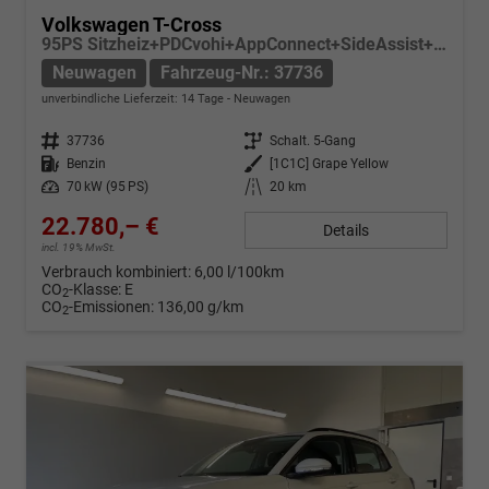
Volkswagen T-Cross
95PS Sitzheiz+PDCvohi+AppConnect+SideAssist+TravelAssist+ACC+Klima
Neuwagen
Fahrzeug-Nr.: 37736
unverbindliche Lieferzeit:
14 Tage
Neuwagen
Fahrzeug-Nr.
37736
Getriebe
Schalt. 5-Gang
Kraftstoff
Benzin
Außenfarbe
[1C1C] Grape Yellow
Leistung
70 kW (95 PS)
Kilometerstand
20 km
22.780,– €
Details
incl. 19% MwSt.
Verbrauch kombiniert:
6,00 l/100km
CO
-Klasse:
E
2
CO
-Emissionen:
136,00 g/km
2