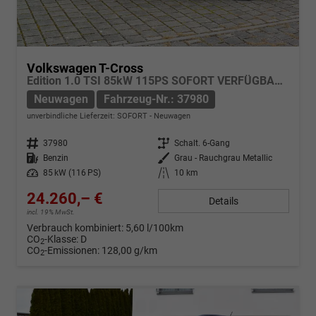
Volkswagen T-Cross
Edition 1.0 TSI 85kW 115PS SOFORT VERFÜGBAR App-Connect Kamera Parksensoren Sitzheizung Keyless Klima LED 17-Zoll-Alu ACC
Neuwagen
Fahrzeug-Nr.: 37980
unverbindliche Lieferzeit: SOFORT
Neuwagen
Fahrzeug-Nr.
37980
Getriebe
Schalt. 6-Gang
Kraftstoff
Benzin
Außenfarbe
Grau - Rauchgrau Metallic
Leistung
85 kW (116 PS)
Kilometerstand
10 km
24.260,– €
Details
incl. 19% MwSt.
Verbrauch kombiniert:
5,60 l/100km
CO
-Klasse:
D
2
CO
-Emissionen:
128,00 g/km
2