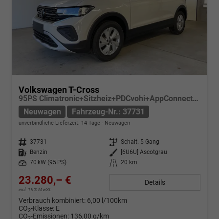
Volkswagen T-Cross
95PS Climatronic+Sitzheiz+PDCvohi+AppConnect+Side+TravelAssist+ACC
Neuwagen
Fahrzeug-Nr.: 37731
unverbindliche Lieferzeit:
14 Tage
Neuwagen
Fahrzeug-Nr.
37731
Getriebe
Schalt. 5-Gang
Kraftstoff
Benzin
Außenfarbe
[6U6U] Ascotgrau
Leistung
70 kW (95 PS)
Kilometerstand
20 km
23.280,– €
Details
incl. 19% MwSt.
Verbrauch kombiniert:
6,00 l/100km
CO
-Klasse:
E
2
CO
-Emissionen:
136,00 g/km
2