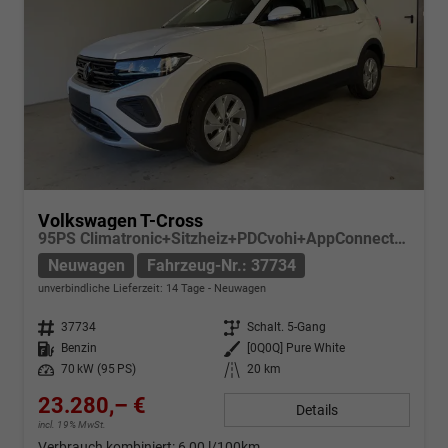
Volkswagen T-Cross
95PS Climatronic+Sitzheiz+PDCvohi+AppConnect+Side+TravelAssist+ACC
Neuwagen
Fahrzeug-Nr.: 37734
unverbindliche Lieferzeit:
14 Tage
Neuwagen
Fahrzeug-Nr.
37734
Getriebe
Schalt. 5-Gang
Kraftstoff
Benzin
Außenfarbe
[0Q0Q] Pure White
Leistung
70 kW (95 PS)
Kilometerstand
20 km
23.280,– €
Details
incl. 19% MwSt.
Verbrauch kombiniert:
6,00 l/100km