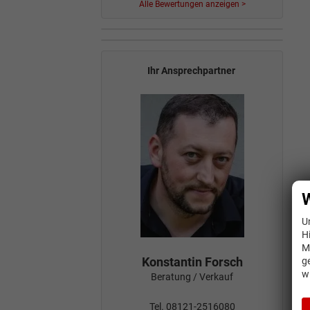
Alle Bewertungen anzeigen >
Ihr Ansprechpartner
W
U
H
M
Konstantin Forsch
g
w
Beratung / Verkauf
Tel. 08121-2516080