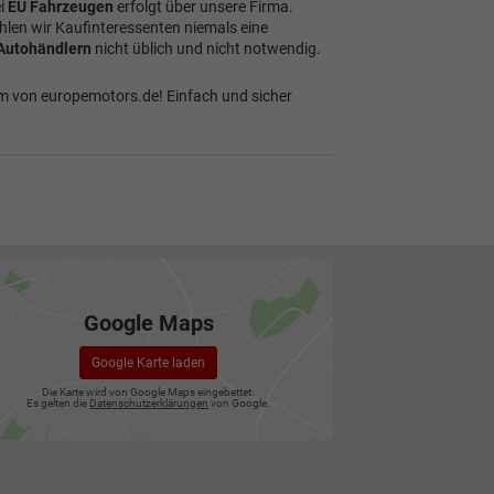
ei
EU Fahrzeugen
erfolgt über unsere Firma.
ehlen wir Kaufinteressenten niemals eine
Autohändlern
nicht üblich und nicht notwendig.
 von europemotors.de! Einfach und sicher
Google Maps
Google Karte laden
Die Karte wird von Google Maps eingebettet.
Es gelten die
Datenschutzerklärungen
von Google.