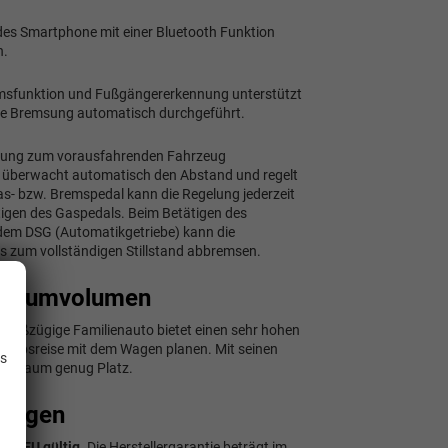
jedes Smartphone mit einer Bluetooth Funktion
n.
remsfunktion und Fußgängererkennung unterstützt
eine Bremsung automatisch durchgeführt.
ernung zum vorausfahrenden Fahrzeug
em überwacht automatisch den Abstand und regelt
s- bzw. Bremspedal kann die Regelung jederzeit
igen des Gaspedals. Beim Betätigen des
 dem DSG (Automatikgetriebe) kann die
s zum vollständigen Stillstand abbremsen.
erraumvolumen
.
s großzügige Familienauto bietet einen sehr hohen
rlaubsreise mit dem Wagen planen. Mit seinen
is
fferraum genug Platz.
 Wagen
ten EU gültig
. Die Herstellergarantie beträgt im