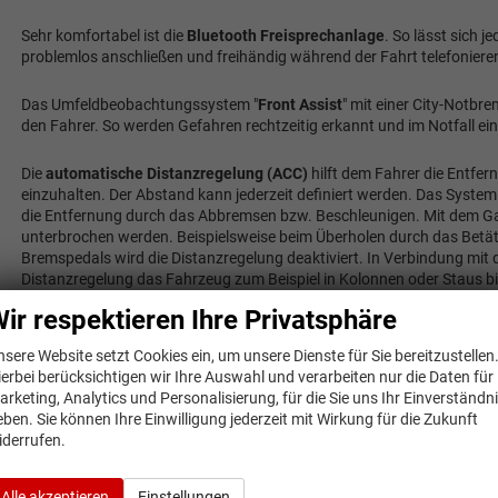
Sehr komfortabel ist die
Bluetooth Freisprechanlage
. So lässt sich 
problemlos anschließen und freihändig während der Fahrt telefoniere
Das Umfeldbeobachtungssystem "
Front Assist
" mit einer City-Notb
den Fahrer. So werden Gefahren rechtzeitig erkannt und im Notfall 
Die
automatische Distanzregelung (ACC)
hilft dem Fahrer die Entf
einzuhalten. Der Abstand kann jederzeit definiert werden. Das Syst
die Entfernung durch das Abbremsen bzw. Beschleunigen. Mit dem Ga
unterbrochen werden. Beispielsweise beim Überholen durch das Betät
Bremspedals wird die Distanzregelung deaktiviert. In Verbindung mit
Distanzregelung das Fahrzeug zum Beispiel in Kolonnen oder Staus bi
ir respektieren Ihre Privatsphäre
VW Touran Reimport mit großem Koff
nsere Website setzt Cookies ein, um unsere Dienste für Sie bereitzustellen
VW Touran
ist ein Kompaktvan, der viel Platz und Komfort bietet. Da
ierbei berücksichtigen wir Ihre Auswahl und verarbeiten nur die Daten für
Nutzwert, egal ob Sie einen Familienausflug unternehmen oder eine U
arketing, Analytics und Personalisierung, für die Sie uns Ihr Einverständn
kompakten Maßen ist der Touran langstreckentauglich und hat im Ko
eben. Sie können Ihre Einwilligung jederzeit mit Wirkung für die Zukunft
iderrufen.
Herstellergarantie beim VW Touran EU
Alle akzeptieren
Einstellungen
Die Herstellergarantie ist bei einem VW Touran Reimport
in der gesam