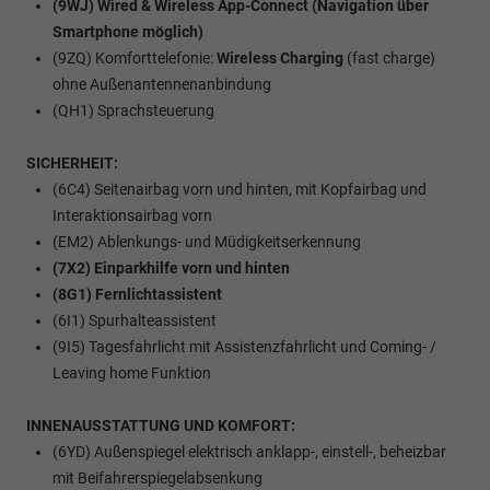
(9WJ) Wired & Wireless App-Connect (Navigation über
Smartphone möglich)
(9ZQ) Komforttelefonie:
Wireless Charging
(fast charge)
ohne Außenantennenanbindung
(QH1) Sprachsteuerung
SICHERHEIT:
(6C4) Seitenairbag vorn und hinten, mit Kopfairbag und
Interaktionsairbag vorn
(EM2) Ablenkungs- und Müdigkeitserkennung
(7X2) Einparkhilfe vorn und hinten
(8G1) Fernlichtassistent
(6I1) Spurhalteassistent
(9I5) Tagesfahrlicht mit Assistenzfahrlicht und Coming- /
Leaving home Funktion
INNENAUSSTATTUNG UND KOMFORT:
(6YD) Außenspiegel elektrisch anklapp-, einstell-, beheizbar
mit Beifahrerspiegelabsenkung