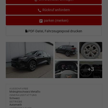
Rückruf anfordern
parken (merken)
PDF-Datei, Fahrzeugexposé drucken
+3
AUSSENFARBE
Midnightschwarz Metallic
INNENAUSSTATTUNG
Schwarz
GETRIEBE
Automatik