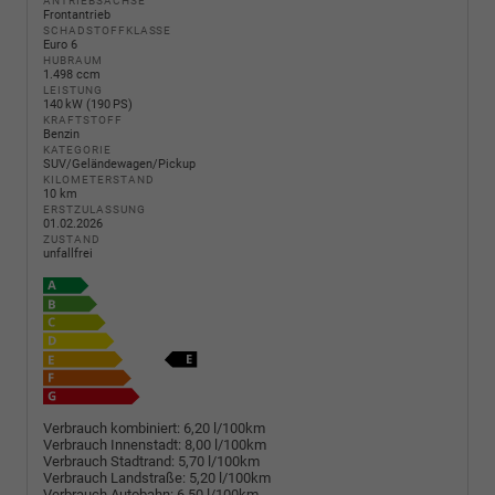
ANTRIEBSACHSE
Frontantrieb
SCHADSTOFFKLASSE
Euro 6
HUBRAUM
1.498 ccm
LEISTUNG
140 kW (190 PS)
KRAFTSTOFF
Benzin
KATEGORIE
SUV/Geländewagen/Pickup
KILOMETERSTAND
10 km
ERSTZULASSUNG
01.02.2026
ZUSTAND
unfallfrei
Verbrauch kombiniert:
6,20 l/100km
Verbrauch Innenstadt:
8,00 l/100km
Verbrauch Stadtrand:
5,70 l/100km
Verbrauch Landstraße:
5,20 l/100km
Verbrauch Autobahn:
6,50 l/100km