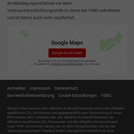
Streitbeilegungsverfahren vor einer
Verbraucherschlichtungsstelle im Sinne des VSBG teilnehmen
und ist hierzu auch nicht verpflichtet.
Google Maps
Google Karte laden
Die Karte wird von Google Maps eingebettet.
Es gelten die
Datenschutzerklärungen
von Google.
Anmelden
Impressum
Datenschutz
Barrierefreiheitserklärung
Cookie-Einstellungen
VSBG
Weitere Informationen zum offiziellen Kraftstoffverbrauch und zu den offiziellen
spezifischen CO
-Emissionen und gegebenenfalls zum Stromverbrauch neuer
2
PKW können dem 'Leitfaden über den offiziellen Kraftstoffverbrauch, die
offiziellen spezifischen CO
-Emissionen und den offiziellen Stromverbrauch
2
neuer PKW' entnommen werden, der an allen Verkaufsstellen und bei der
'Deutschen Automobil Treuhand GmbH' unentgeltlich erhältlich ist unter