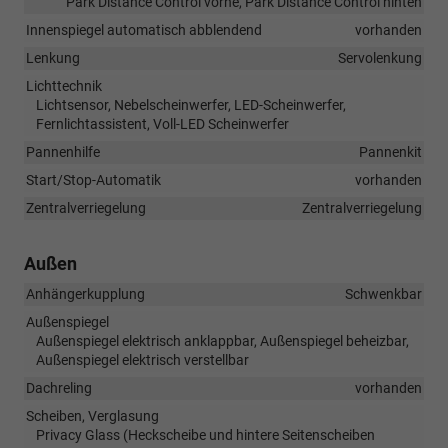
Park Distance Control vorne, Park Distance Control hinten
Innenspiegel automatisch abblendend
vorhanden
Lenkung
Servolenkung
Lichttechnik
Lichtsensor, Nebelscheinwerfer, LED-Scheinwerfer,
Fernlichtassistent, Voll-LED Scheinwerfer
Pannenhilfe
Pannenkit
Start/Stop-Automatik
vorhanden
Zentralverriegelung
Zentralverriegelung
Außen
Anhängerkupplung
Schwenkbar
Außenspiegel
Außenspiegel elektrisch anklappbar, Außenspiegel beheizbar,
Außenspiegel elektrisch verstellbar
Dachreling
vorhanden
Scheiben, Verglasung
Privacy Glass (Heckscheibe und hintere Seitenscheiben