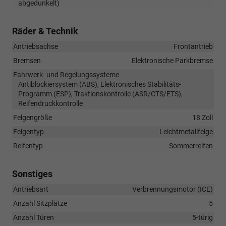
abgedunkelt)
Räder & Technik
Antriebsachse
Frontantrieb
Bremsen
Elektronische Parkbremse
Fahrwerk- und Regelungssysteme
Antiblockiersystem (ABS), Elektronisches Stabilitäts-
Programm (ESP), Traktionskontrolle (ASR/CTS/ETS),
Reifendruckkontrolle
Felgengröße
18 Zoll
Felgentyp
Leichtmetallfelge
Reifentyp
Sommerreifen
Sonstiges
Antriebsart
Verbrennungsmotor (ICE)
Anzahl Sitzplätze
5
Anzahl Türen
5-türig