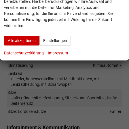
bereitzustellen. Hierbei berücksichtigen wir Ihre Auswahl und
(N0L) Sitzbezüge in Stoff
verarbeiten nur die Daten für Marketing, Analytics und
(3GN) Variables Ladebodenkonzept
Personalisierung, für die Sie uns Ihr Einverständnis geben. Sie
können Ihre Einwilligung jederzeit mit Wirkung für die Zukunft
(4I7) Zentralverriegelung ""Keyless-Go"" ohne Safesicherung
widerrufen.
Alle Fotos können Beispielbilder sein und aufpreispflichtige
Extras enthalten. Die genaue Ausstattung entnehmen Sie bitte
Alle akzeptieren
Einstellungen
dem Beschreibungstext
Datenschutzerklärung
Impressum
Innen
Klimatisierung
Klimaautomatik
Lenkrad
in Leder, höhenverstellbar, mit Multifunktionen, mit
Lenkradheizung, mit Schaltwippen
Sitze
Isofix (Kindersitzbefestigung), Sitzheizung, Sportsitze, Isofix
Beifahrersitz
Sitze: Lordosenstütze
Fahrer
Infotainment & Kommunikation