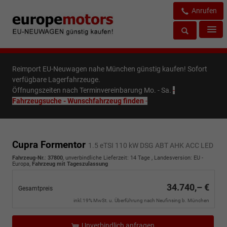
Anrufen
Reimport EU-Neuwagen nahe München günstig kaufen! Sofort
verfügbare Lagerfahrzeuge.
Öffnungszeiten nach Terminvereinbarung Mo. - Sa.
-
Fahrzeugsuche - Wunschfahrzeug finden
-
Cupra Formentor
1.5 eTSI 110 kW DSG ABT AHK ACC LED
Fahrzeug-Nr.
:
37800
, unverbindliche Lieferzeit:
14 Tage
, Landesversion: EU -
Europa,
Fahrzeug mit Tageszulassung
34.740,– €
Gesamtpreis
inkl.19% MwSt. u. Überführung nach Neufinsing b. München
Unverbindlich anfragen