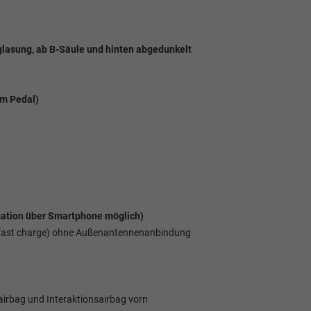
glasung, ab B-Säule und hinten abgedunkelt
em Pedal)
gation über Smartphone möglich)
fast charge) ohne Außenantennenanbindung
airbag und Interaktionsairbag vorn