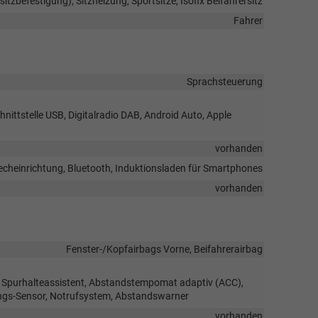
rsitzbefestigung), Sitzheizung, Sportsitze, Isofix Beifahrersitz
Fahrer
Sprachsteuerung
nittstelle USB, Digitalradio DAB, Android Auto, Apple
vorhanden
echeinrichtung, Bluetooth, Induktionsladen für Smartphones
vorhanden
Fenster-/Kopfairbags Vorne, Beifahrerairbag
, Spurhalteassistent, Abstandstempomat adaptiv (ACC),
ngs-Sensor, Notrufsystem, Abstandswarner
vorhanden