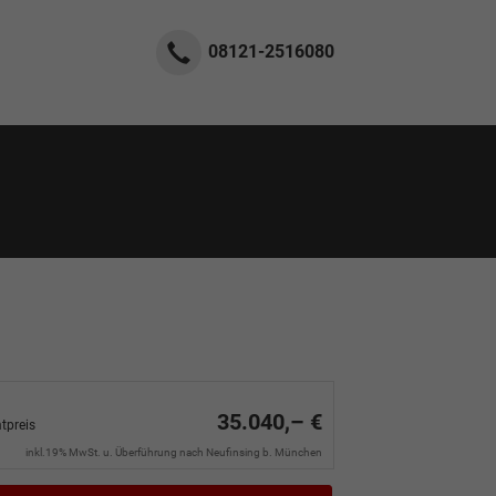
08121-2516080
35.040,– €
tpreis
inkl.19% MwSt. u. Überführung nach Neufinsing b. München