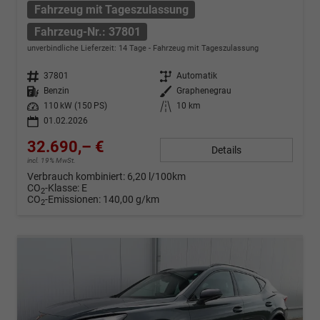
Fahrzeug mit Tageszulassung
Fahrzeug-Nr.: 37801
unverbindliche Lieferzeit:
14 Tage
Fahrzeug mit Tageszulassung
Fahrzeug-Nr.
37801
Getriebe
Automatik
Kraftstoff
Benzin
Außenfarbe
Graphenegrau
Leistung
110 kW (150 PS)
Kilometerstand
10 km
01.02.2026
32.690,– €
Details
incl. 19% MwSt.
Verbrauch kombiniert:
6,20 l/100km
CO
-Klasse:
E
2
CO
-Emissionen:
140,00 g/km
2