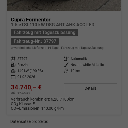
Cupra Formentor
1.5 eTSI 110 kW DSG ABT AHK ACC LED
Fahrzeug mit Tageszulassung
Fahrzeug-Nr.: 37797
unverbindliche Lieferzeit:
14 Tage
Fahrzeug mit Tageszulassung
Fahrzeug-Nr.
37797
Getriebe
Automatik
Kraftstoff
Benzin
Außenfarbe
Nevadawhite Metallic
Leistung
140 kW (190 PS)
Kilometerstand
10 km
01.02.2026
34.740,– €
Details
incl. 19% MwSt.
Verbrauch kombiniert:
6,20 l/100km
CO
-Klasse:
E
2
CO
-Emissionen:
140,00 g/km
2
Datensätze pro Seite: