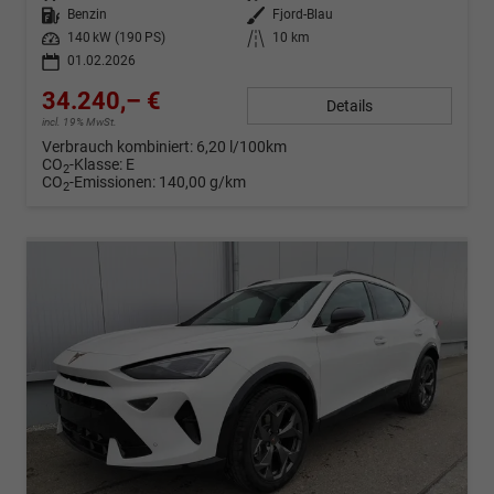
Kraftstoff
Benzin
Außenfarbe
Fjord-Blau
Leistung
140 kW (190 PS)
Kilometerstand
10 km
01.02.2026
34.240,– €
Details
incl. 19% MwSt.
Verbrauch kombiniert:
6,20 l/100km
CO
-Klasse:
E
2
CO
-Emissionen:
140,00 g/km
2