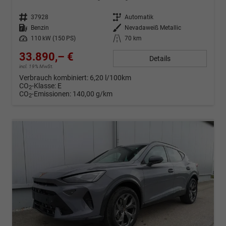
Fahrzeug-Nr.
37928
Getriebe
Automatik
Kraftstoff
Benzin
Außenfarbe
Nevadaweiß Metallic
Leistung
110 kW (150 PS)
Kilometerstand
70 km
33.890,– €
Details
incl. 19% MwSt.
Verbrauch kombiniert:
6,20 l/100km
CO
-Klasse:
E
2
CO
-Emissionen:
140,00 g/km
2