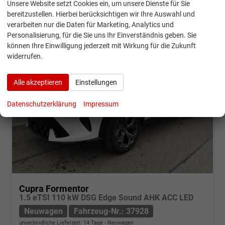
Unsere Website setzt Cookies ein, um unsere Dienste für Sie
CO
-Klasse:
E
2
CO
-Emissionen:
140,00 g/km
bereitzustellen. Hierbei berücksichtigen wir Ihre Auswahl und
2
verarbeiten nur die Daten für Marketing, Analytics und
Personalisierung, für die Sie uns Ihr Einverständnis geben. Sie
können Ihre Einwilligung jederzeit mit Wirkung für die Zukunft
widerrufen.
Alle akzeptieren
Einstellungen
Datenschutzerklärung
Impressum
Cupra Formentor
1.5 eTSI 110 kW DSG Edge Sound AHK ACC LED
Neuwagen
Fahrzeug-Nr.: 37928
unverbindliche Lieferzeit:
14 Tage
Neuwagen