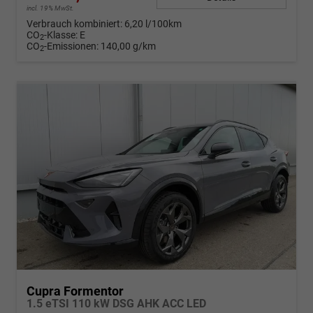
incl. 19% MwSt.
Verbrauch kombiniert:
6,20 l/100km
CO
-Klasse:
E
2
CO
-Emissionen:
140,00 g/km
2
Cupra Formentor
1.5 eTSI 110 kW DSG AHK ACC LED