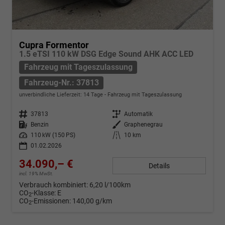
Cupra Formentor
1.5 eTSI 110 kW DSG Edge Sound AHK ACC LED
Fahrzeug mit Tageszulassung
Fahrzeug-Nr.: 37813
unverbindliche Lieferzeit:
14 Tage
Fahrzeug mit Tageszulassung
Fahrzeug-Nr.
37813
Getriebe
Automatik
Kraftstoff
Benzin
Außenfarbe
Graphenegrau
Leistung
110 kW (150 PS)
Kilometerstand
10 km
01.02.2026
34.090,– €
Details
incl. 19% MwSt.
Verbrauch kombiniert:
6,20 l/100km
CO
-Klasse:
E
2
CO
-Emissionen:
140,00 g/km
2