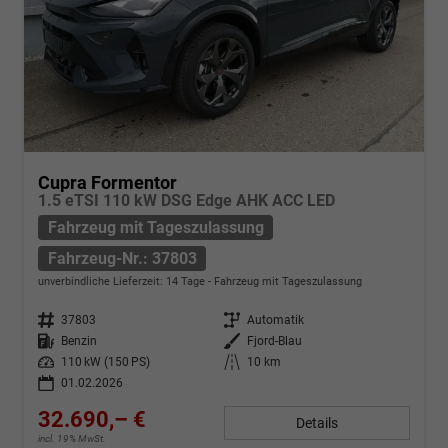
Cupra Formentor
1.5 eTSI 110 kW DSG Edge AHK ACC LED
Fahrzeug mit Tageszulassung
Fahrzeug-Nr.: 37803
unverbindliche Lieferzeit:
14 Tage
Fahrzeug mit Tageszulassung
Fahrzeug-Nr.
37803
Getriebe
Automatik
Kraftstoff
Benzin
Außenfarbe
Fjord-Blau
Leistung
110 kW (150 PS)
Kilometerstand
10 km
01.02.2026
32.690,– €
Details
incl. 19% MwSt.