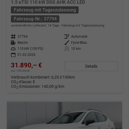
1.5 eTSI 110 kW DSG AHK ACC LED
Fahrzeug mit Tageszulassung
Fahrzeug-Nr.: 37794
unverbindliche Lieferzeit:
14 Tage
Fahrzeug mit Tageszulassung
Fahrzeug-Nr.
37794
Getriebe
Automatik
Kraftstoff
Benzin
Außenfarbe
Fjord-Blau
Leistung
110 kW (150 PS)
Kilometerstand
10 km
01.02.2026
31.890,– €
Details
incl. 19% MwSt.
Verbrauch kombiniert:
6,20 l/100km
CO
-Klasse:
E
2
CO
-Emissionen:
140,00 g/km
2