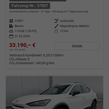
Fahrzeug-Nr.: 37807
unverbindliche Lieferzeit:
14 Tage
Fahrzeug mit Tageszulassung
Fahrzeug-Nr.
37807
Getriebe
Automatik
Kraftstoff
Benzin
Außenfarbe
Magneticgrau Metallic
Leistung
110 kW (150 PS)
Kilometerstand
10 km
01.02.2026
33.190,– €
Details
incl. 19% MwSt.
Verbrauch kombiniert:
6,20 l/100km
CO
-Klasse:
E
2
CO
-Emissionen:
140,00 g/km
2