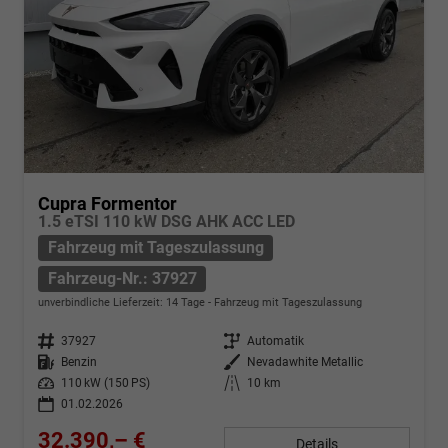
Cupra Formentor
1.5 eTSI 110 kW DSG AHK ACC LED
Fahrzeug mit Tageszulassung
Fahrzeug-Nr.: 37927
unverbindliche Lieferzeit:
14 Tage
Fahrzeug mit Tageszulassung
Fahrzeug-Nr.
37927
Getriebe
Automatik
Kraftstoff
Benzin
Außenfarbe
Nevadawhite Metallic
Leistung
110 kW (150 PS)
Kilometerstand
10 km
01.02.2026
32.390,– €
Details