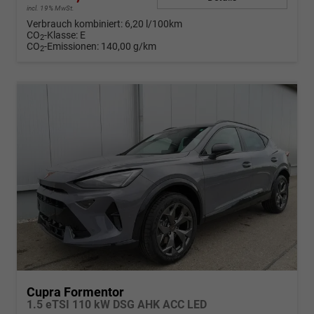
incl. 19% MwSt.
Verbrauch kombiniert:
6,20 l/100km
CO
-Klasse:
E
2
CO
-Emissionen:
140,00 g/km
2
Cupra Formentor
1.5 eTSI 110 kW DSG AHK ACC LED