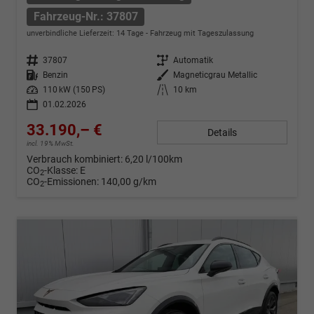
Fahrzeug-Nr.: 37807
unverbindliche Lieferzeit:
14 Tage
Fahrzeug mit Tageszulassung
Fahrzeug-Nr.
37807
Getriebe
Automatik
Kraftstoff
Benzin
Außenfarbe
Magneticgrau Metallic
Leistung
110 kW (150 PS)
Kilometerstand
10 km
01.02.2026
33.190,– €
Details
incl. 19% MwSt.
Verbrauch kombiniert:
6,20 l/100km
CO
-Klasse:
E
2
CO
-Emissionen:
140,00 g/km
2