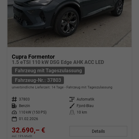
Cupra Formentor
1.5 eTSI 110 kW DSG Edge AHK ACC LED
Fahrzeug mit Tageszulassung
Fahrzeug-Nr.: 37803
unverbindliche Lieferzeit:
14 Tage
Fahrzeug mit Tageszulassung
Fahrzeug-Nr.
37803
Getriebe
Automatik
Kraftstoff
Benzin
Außenfarbe
Fjord-Blau
Leistung
110 kW (150 PS)
Kilometerstand
10 km
01.02.2026
32.690,– €
Details
incl. 19% MwSt.