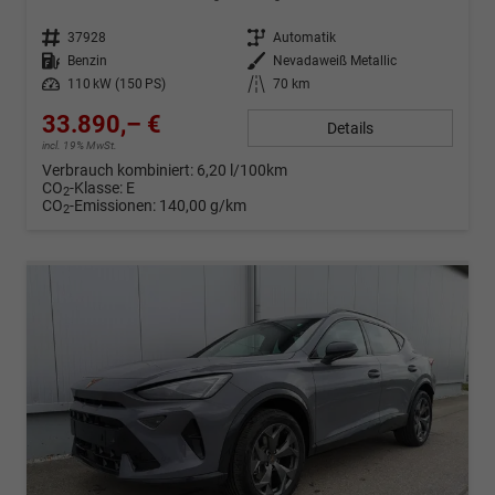
Fahrzeug-Nr.
37928
Getriebe
Automatik
Kraftstoff
Benzin
Außenfarbe
Nevadaweiß Metallic
Leistung
110 kW (150 PS)
Kilometerstand
70 km
33.890,– €
Details
incl. 19% MwSt.
Verbrauch kombiniert:
6,20 l/100km
CO
-Klasse:
E
2
CO
-Emissionen:
140,00 g/km
2