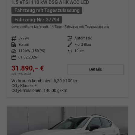
1.5 eTSI 110 kW DSG AHK ACC LED
Fahrzeug mit Tageszulassung
Fahrzeug-Nr.: 37794
unverbindliche Lieferzeit:
14 Tage
Fahrzeug mit Tageszulassung
Fahrzeug-Nr.
37794
Getriebe
Automatik
Kraftstoff
Benzin
Außenfarbe
Fjord-Blau
Leistung
110 kW (150 PS)
Kilometerstand
10 km
01.02.2026
31.890,– €
Details
incl. 19% MwSt.
Verbrauch kombiniert:
6,20 l/100km
CO
-Klasse:
E
2
CO
-Emissionen:
140,00 g/km
2