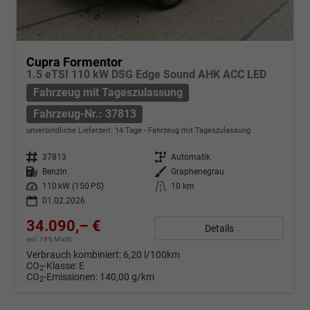
Cupra Formentor
1.5 eTSI 110 kW DSG Edge Sound AHK ACC LED
Fahrzeug mit Tageszulassung
Fahrzeug-Nr.: 37813
unverbindliche Lieferzeit:
14 Tage
Fahrzeug mit Tageszulassung
Fahrzeug-Nr.
37813
Getriebe
Automatik
Kraftstoff
Benzin
Außenfarbe
Graphenegrau
Leistung
110 kW (150 PS)
Kilometerstand
10 km
01.02.2026
34.090,– €
Details
incl. 19% MwSt.
Verbrauch kombiniert:
6,20 l/100km
CO
-Klasse:
E
2
CO
-Emissionen:
140,00 g/km
2