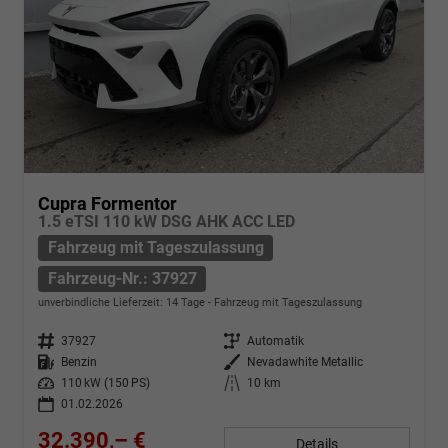
Cupra Formentor
1.5 eTSI 110 kW DSG AHK ACC LED
Fahrzeug mit Tageszulassung
Fahrzeug-Nr.: 37927
unverbindliche Lieferzeit:
14 Tage
Fahrzeug mit Tageszulassung
Fahrzeug-Nr.
37927
Getriebe
Automatik
Kraftstoff
Benzin
Außenfarbe
Nevadawhite Metallic
Leistung
110 kW (150 PS)
Kilometerstand
10 km
01.02.2026
32.390,– €
Details