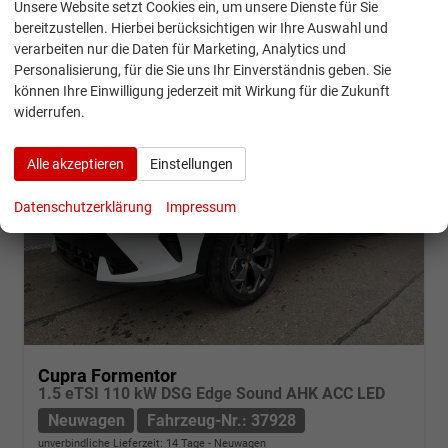
Unsere Website setzt Cookies ein, um unsere Dienste für Sie
CO
-Klasse:
E
2
CO
-Emissionen:
140,00 g/km
bereitzustellen. Hierbei berücksichtigen wir Ihre Auswahl und
2
verarbeiten nur die Daten für Marketing, Analytics und
Personalisierung, für die Sie uns Ihr Einverständnis geben. Sie
können Ihre Einwilligung jederzeit mit Wirkung für die Zukunft
widerrufen.
Alle akzeptieren
Einstellungen
Datenschutzerklärung
Impressum
Cupra Formentor
1.5 eTSI 110 kW DSG Edge Sound AHK ACC LED
Neuwagen
Fahrzeug-Nr.: 37928
unverbindliche Lieferzeit:
14 Tage
Neuwagen