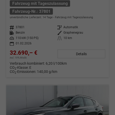
Fahrzeug mit Tageszulassung
Fahrzeug-Nr.: 37801
unverbindliche Lieferzeit:
14 Tage
Fahrzeug mit Tageszulassung
Fahrzeug-Nr.
37801
Getriebe
Automatik
Kraftstoff
Benzin
Außenfarbe
Graphenegrau
Leistung
110 kW (150 PS)
Kilometerstand
10 km
01.02.2026
32.690,– €
Details
incl. 19% MwSt.
Verbrauch kombiniert:
6,20 l/100km
CO
-Klasse:
E
2
CO
-Emissionen:
140,00 g/km
2