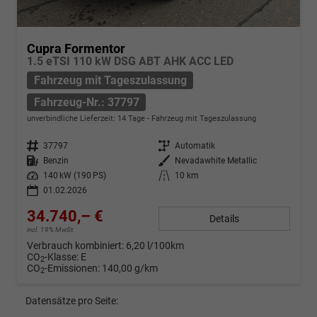
Cupra Formentor
1.5 eTSI 110 kW DSG ABT AHK ACC LED
Fahrzeug mit Tageszulassung
Fahrzeug-Nr.: 37797
unverbindliche Lieferzeit:
14 Tage
Fahrzeug mit Tageszulassung
Fahrzeug-Nr.
37797
Getriebe
Automatik
Kraftstoff
Benzin
Außenfarbe
Nevadawhite Metallic
Leistung
140 kW (190 PS)
Kilometerstand
10 km
01.02.2026
34.740,– €
Details
incl. 19% MwSt.
Verbrauch kombiniert:
6,20 l/100km
CO
-Klasse:
E
2
CO
-Emissionen:
140,00 g/km
2
Datensätze pro Seite: