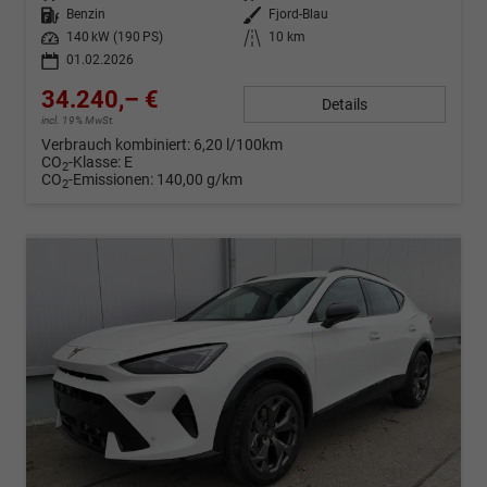
Kraftstoff
Benzin
Außenfarbe
Fjord-Blau
Leistung
140 kW (190 PS)
Kilometerstand
10 km
01.02.2026
34.240,– €
Details
incl. 19% MwSt.
Verbrauch kombiniert:
6,20 l/100km
CO
-Klasse:
E
2
CO
-Emissionen:
140,00 g/km
2