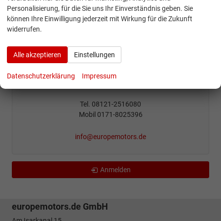
Personalisierung, für die Sie uns Ihr Einverständnis geben. Sie
können Ihre Einwilligung jederzeit mit Wirkung für die Zukunft
widerrufen.
Alle akzeptieren
Einstellungen
Konstantin Forsch
Datenschutzerklärung
Impressum
Beratung / Verkauf
Tel. 08121-2516080
Mobil 0171-8025396
info@europemotors.de
Anmelden
europemotors.de GmbH
Am Isarkanal 15