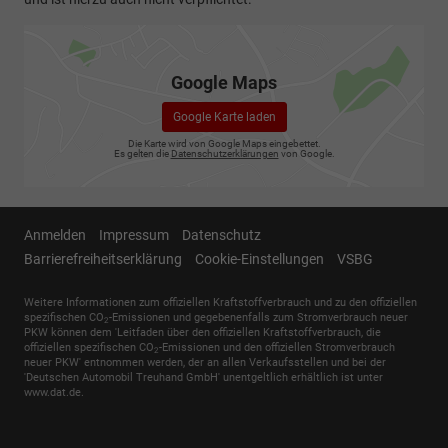
Google Maps
Google Karte laden
Die Karte wird von Google Maps eingebettet.
Es gelten die
Datenschutzerklärungen
von Google.
Anmelden
Impressum
Datenschutz
Barrierefreiheitserklärung
Cookie-Einstellungen
VSBG
Weitere Informationen zum offiziellen Kraftstoffverbrauch und zu den offiziellen
spezifischen CO
-Emissionen und gegebenenfalls zum Stromverbrauch neuer
2
PKW können dem 'Leitfaden über den offiziellen Kraftstoffverbrauch, die
offiziellen spezifischen CO
-Emissionen und den offiziellen Stromverbrauch
2
neuer PKW' entnommen werden, der an allen Verkaufsstellen und bei der
'Deutschen Automobil Treuhand GmbH' unentgeltlich erhältlich ist unter
www.dat.de.