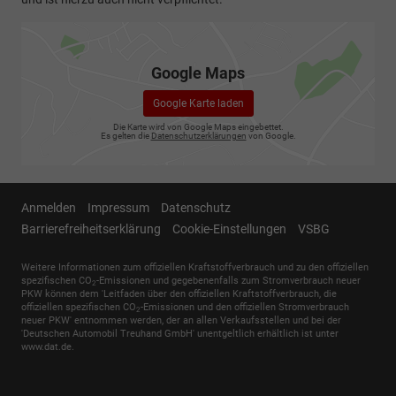
Google Maps
Google Karte laden
Die Karte wird von Google Maps eingebettet.
Es gelten die
Datenschutzerklärungen
von Google.
Anmelden
Impressum
Datenschutz
Barrierefreiheitserklärung
Cookie-Einstellungen
VSBG
Weitere Informationen zum offiziellen Kraftstoffverbrauch und zu den offiziellen
spezifischen CO
-Emissionen und gegebenenfalls zum Stromverbrauch neuer
2
PKW können dem 'Leitfaden über den offiziellen Kraftstoffverbrauch, die
offiziellen spezifischen CO
-Emissionen und den offiziellen Stromverbrauch
2
neuer PKW' entnommen werden, der an allen Verkaufsstellen und bei der
'Deutschen Automobil Treuhand GmbH' unentgeltlich erhältlich ist unter
www.dat.de.