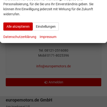
Personalisierung, für die Sie uns Ihr Einverständnis geben. Sie
können Ihre Einwilligung jederzeit mit Wirkung für die Zukunft
widerrufen.
Alle akzeptieren
Einstellungen
Konstantin Forsch
Datenschutzerklärung
Impressum
Beratung / Verkauf
Tel. 08121-2516080
Mobil 0171-8025396
info@europemotors.de
Anmelden
europemotors.de GmbH
Am Isarkanal 15