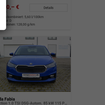
780,– €
Details
9% MwSt.
auch kombiniert:
5,60 l/100km
Klasse:
D
Emissionen:
128,00 g/km
da Fabia
Selection 1.0 TSI DSG-Autom. 85 kW 115 PS - Wunschbestellung konfigurierbar 5 Jahre Herstellergarantie