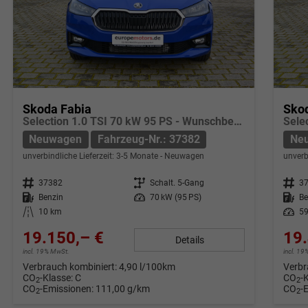
Skoda Fabia
Sko
Selection 1.0 TSI 70 kW 95 PS - Wunschbestellung konfigurierbar 5 Jahre Herstellergarantie
Neuwagen
Fahrzeug-Nr.: 37382
Ne
unverbindliche Lieferzeit: 3-5 Monate
Neuwagen
unverb
Fahrzeug-Nr.
37382
Getriebe
Schalt. 5-Gang
Fahrzeug-Nr.
3
Kraftstoff
Benzin
Leistung
70 kW (95 PS)
Kraftstoff
Be
Kilometerstand
10 km
Leistung
59
19.150,– €
19.
Details
incl. 19% MwSt.
incl. 1
Verbrauch kombiniert:
4,90 l/100km
Verbr
CO
-Klasse:
C
CO
-
2
2
CO
-Emissionen:
111,00 g/km
CO
-
2
2