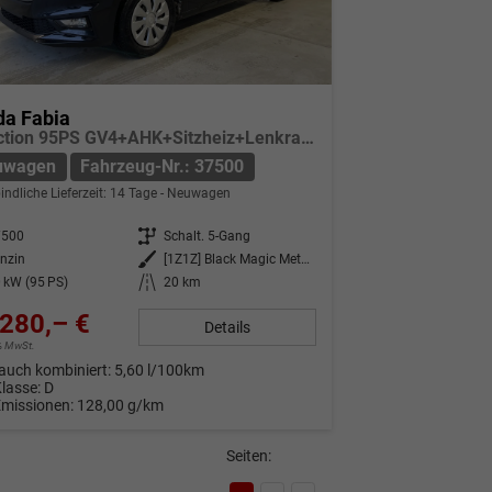
da Fabia
Selection 95PS GV4+AHK+Sitzheiz+Lenkradheiz+Climatronic+Tempomat+PDC
uwagen
Fahrzeug-Nr.: 37500
indliche Lieferzeit:
14 Tage
Neuwagen
7500
Getriebe
Schalt. 5-Gang
nzin
Außenfarbe
[1Z1Z] Black Magic Metallic
 kW (95 PS)
Kilometerstand
20 km
280,– €
Details
9% MwSt.
auch kombiniert:
5,60 l/100km
Klasse:
D
Emissionen:
128,00 g/km
Seiten: