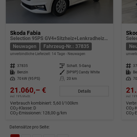
Skoda Fabia
Sko
Selection 95PS GV4+Sitzheiz+Lenkradheiz+Climatronic+Sunset+AppConnect+PDC
Neuwagen
Fahrzeug-Nr.: 37835
Ne
unverbindliche Lieferzeit:
14 Tage
Neuwagen
unverb
Fahrzeug-Nr.
37835
Getriebe
Schalt. 5-Gang
Fahrzeug-Nr.
3
Kraftstoff
Benzin
Außenfarbe
[9P9P] Candy White
Kraftstoff
Be
Leistung
70 kW (95 PS)
Kilometerstand
20 km
Leistung
70
21.060,– €
21.
Details
incl. 19% MwSt.
incl. 1
Verbrauch kombiniert:
5,60 l/100km
Verbr
CO
-Klasse:
D
CO
-
2
2
CO
-Emissionen:
128,00 g/km
CO
-
2
2
Datensätze pro Seite: