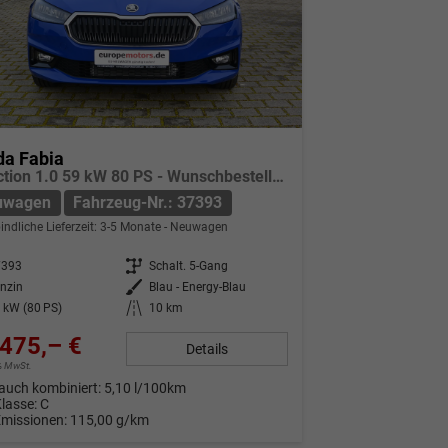
da Fabia
Selection 1.0 59 kW 80 PS - Wunschbestellung vorkonfiguriert 5 Jahre Herstellergarantie Sitzheizung AHK Anhängerzugvorrichtung
uwagen
Fahrzeug-Nr.: 37393
indliche Lieferzeit: 3-5 Monate
Neuwagen
7393
Getriebe
Schalt. 5-Gang
nzin
Außenfarbe
Blau - Energy-Blau
 kW (80 PS)
Kilometerstand
10 km
475,– €
Details
9% MwSt.
auch kombiniert:
5,10 l/100km
Klasse:
C
Emissionen:
115,00 g/km