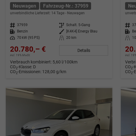
Neuwagen
Fahrzeug-Nr.: 37959
Ne
unverbindliche Lieferzeit:
14 Tage
Neuwagen
unverb
Fahrzeug-Nr.
37959
Getriebe
Schalt. 5-Gang
Fahrzeug-Nr.
3
Kraftstoff
Benzin
Außenfarbe
[K4K4] Energy Blau
Kraftstoff
Be
Leistung
70 kW (95 PS)
Kilometerstand
20 km
Kilometerstand
1
20.780,– €
20.
Details
incl. 19% MwSt.
incl. 1
Verbrauch kombiniert:
5,60 l/100km
Verbr
CO
-Klasse:
D
CO
-
2
2
CO
-Emissionen:
128,00 g/km
CO
-
2
2