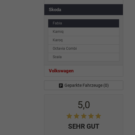
Skoda
Fabia
Kamiq
Karoq
Octavia Combi
Scala
Volkswagen
Geparkte Fahrzeuge (
0
)
5,0
SEHR GUT