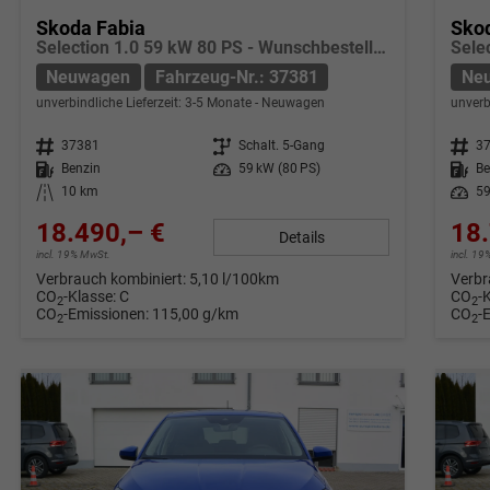
Skoda Fabia
Sko
Selection 1.0 59 kW 80 PS - Wunschbestellung konfigurierbar 5 Jahre Herstellergarantie
Neuwagen
Fahrzeug-Nr.: 37381
Ne
unverbindliche Lieferzeit: 3-5 Monate
Neuwagen
unverb
Fahrzeug-Nr.
37381
Getriebe
Schalt. 5-Gang
Fahrzeug-Nr.
3
Kraftstoff
Benzin
Leistung
59 kW (80 PS)
Kraftstoff
Be
Kilometerstand
10 km
Leistung
59
18.490,– €
18.
Details
incl. 19% MwSt.
incl. 1
Verbrauch kombiniert:
5,10 l/100km
Verbr
CO
-Klasse:
C
CO
-
2
2
CO
-Emissionen:
115,00 g/km
CO
-
2
2