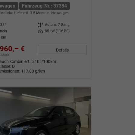
uwagen
Fahrzeug-Nr.: 37384
indliche Lieferzeit: 3-5 Monate
Neuwagen
7384
Getriebe
Autom. 7-Gang
nzin
Leistung
85 kW (116 PS)
0 km
960,– €
Details
9% MwSt.
auch kombiniert:
5,10 l/100km
Klasse:
D
Emissionen:
117,00 g/km