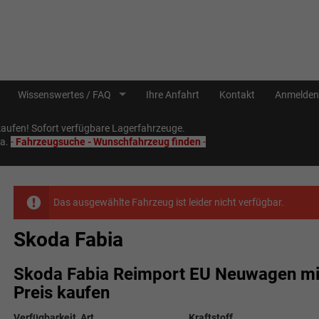
Wissenswertes / FAQ
Ihre Anfahrt
Kontakt
Anmelden
ufen! Sofort verfügbare Lagerfahrzeuge.
Sa.
-
Fahrzeugsuche - Wunschfahrzeug finden
-
Das ausgewählte Fahrzeug ist leider nicht verfügbar.
Skoda Fabia
Skoda Fabia Reimport EU Neuwagen mit
Preis kaufen
Verfügbarkeit, Art
Kraftstoff