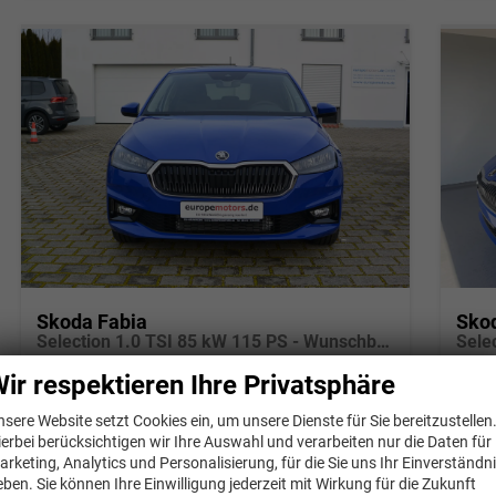
Skoda Fabia
Sko
Selection 1.0 TSI 85 kW 115 PS - Wunschbestellung konfigurierbar 5 Jahre Herstellergarantie
Neuwagen
Fahrzeug-Nr.: 37383
Ne
ir respektieren Ihre Privatsphäre
unverbindliche Lieferzeit: 3-5 Monate
Neuwagen
unverb
nsere Website setzt Cookies ein, um unsere Dienste für Sie bereitzustellen
ierbei berücksichtigen wir Ihre Auswahl und verarbeiten nur die Daten für
Fahrzeug-Nr.
37383
Getriebe
Schalt. 6-Gang
Fahrzeug-Nr.
3
arketing, Analytics und Personalisierung, für die Sie uns Ihr Einverständn
Kraftstoff
Benzin
Leistung
85 kW (116 PS)
Kraftstoff
Be
eben. Sie können Ihre Einwilligung jederzeit mit Wirkung für die Zukunft
Kilometerstand
10 km
Leistung
70