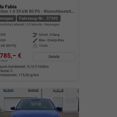
da Fabia
Selection 1.0 59 kW 80 PS - Wunschbestellung vorkonfiguriert 5 Jahre Herstellergarantie Sitzheizung
uwagen
Fahrzeug-Nr.: 37392
indliche Lieferzeit: 3-5 Monate
Neuwagen
7392
Getriebe
Schalt. 5-Gang
nzin
Außenfarbe
Blau - Energy-Blau
 kW (80 PS)
Kilometerstand
10 km
785,– €
Details
9% MwSt.
auch kombiniert:
5,10 l/100km
Klasse:
C
Emissionen:
115,00 g/km