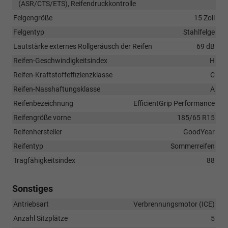
(ASR/CTS/ETS), Reifendruckkontrolle
Felgengröße
15 Zoll
Felgentyp
Stahlfelge
Lautstärke externes Rollgeräusch der Reifen
69 dB
Reifen-Geschwindigkeitsindex
H
Reifen-Kraftstoffeffizienzklasse
C
Reifen-Nasshaftungsklasse
A
Reifenbezeichnung
EfficientGrip Performance
Reifengröße vorne
185/65 R15
Reifenhersteller
GoodYear
Reifentyp
Sommerreifen
Tragfähigkeitsindex
88
Sonstiges
Antriebsart
Verbrennungsmotor (ICE)
Anzahl Sitzplätze
5