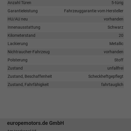
Anzahl Türen
5-türig
Garantieleistung
Fahrzeuggarantie vom Hersteller
HU/AU neu
vorhanden
Innenausstattung
Schwarz
Kilometerstand
20
Lackierung
Metallic
Nichtraucher-Fahrzeug
vorhanden
Polsterung
Stoff
Zustand
unfallfrei
Zustand, Beschaffenheit
Scheckheftgepflegt
Zustand, Fahrfähigkeit
fahrtauglich
europemotors.de GmbH