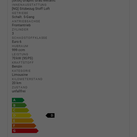
[5X5X] Graphit Grau Metallic
INNENAUSSTATTUNG
[NQ] Sitzbezug Stoff Loft
GETRIEBE
Schalt. 5-Gang
ANTRIEBSACHSE
Frontantrieb
ZYLINDER
3
SCHADSTOFFKLASSE
Euro 6
HUBRAUM
999 ccm
LEISTUNG
70 kW (95 PS)
KRAFTSTOFF
Benzin
KATEGORIE
Limousine
KILOMETERSTAND
20 km
ZUSTAND
unfallfrei