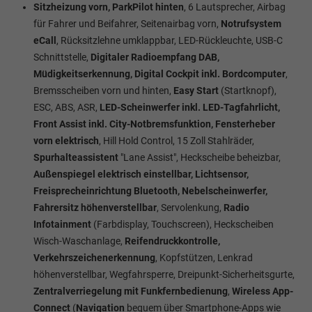
Sitzheizung vorn, ParkPilot hinten
, 6 Lautsprecher, Airbag
für Fahrer und Beifahrer, Seitenairbag vorn,
Notrufsystem
eCall
, Rücksitzlehne umklappbar, LED-Rückleuchte, USB-C
Schnittstelle,
Digitaler Radioempfang DAB,
Müdigkeitserkennung, Digital Cockpit inkl. Bordcomputer
,
Bremsscheiben vorn und hinten,
Easy Start
(Startknopf),
ESC, ABS, ASR,
LED-Scheinwerfer inkl. LED-Tagfahrlicht,
Front Assist inkl. City-Notbremsfunktion, Fensterheber
vorn elektrisch
, Hill Hold Control, 15 Zoll Stahlräder,
Spurhalteassistent
"Lane Assist", Heckscheibe beheizbar,
Außenspiegel elektrisch einstellbar, Lichtsensor,
Freisprecheinrichtung Bluetooth, Nebelscheinwerfer,
Fahrersitz höhenverstellbar
, Servolenkung,
Radio
Infotainment
(Farbdisplay, Touchscreen), Heckscheiben
Wisch-Waschanlage,
Reifendruckkontrolle,
Verkehrszeichenerkennung
, Kopfstützen, Lenkrad
höhenverstellbar, Wegfahrsperre, Dreipunkt-Sicherheitsgurte,
Zentralverriegelung mit Funkfernbedienung
,
Wireless App-
Connect
(
Navigation
bequem über Smartphone-Apps wie