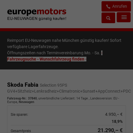
Anrufen
Reimport EU-Neuwagen nahe München günstig kaufen! Sofort
verfügbare Lagerfahrzeuge.
Öffnungszeiten nach Terminvereinbarung Mo. - Sa.
-
Fahrzeugsuche - Wunschfahrzeug finden
-
Skoda Fabia
Selection 95PS
GV4+Sitzheiz+Lenkradheiz+Climatronic+Sunset+AppConnect+PDC
Fahrzeug-Nr.
:
37840
, unverbindliche Lieferzeit:
14 Tage
, Landesversion: EU -
Europa,
Neuwagen
4.950,– €
Sie sparen:
18,9%
21.290,– €
Gesamtpreis