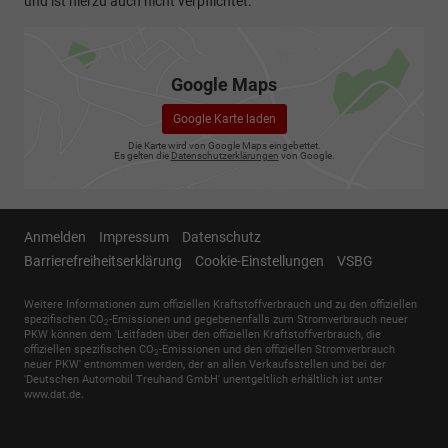
und ist hierzu auch nicht verpflichtet.
Google Maps
Google Karte laden
Die Karte wird von Google Maps eingebettet.
Es gelten die
Datenschutzerklärungen
von Google.
Anmelden
Impressum
Datenschutz
Barrierefreiheitserklärung
Cookie-Einstellungen
VSBG
Weitere Informationen zum offiziellen Kraftstoffverbrauch und zu den offiziellen
spezifischen CO
-Emissionen und gegebenenfalls zum Stromverbrauch neuer
2
PKW können dem 'Leitfaden über den offiziellen Kraftstoffverbrauch, die
offiziellen spezifischen CO
-Emissionen und den offiziellen Stromverbrauch
2
neuer PKW' entnommen werden, der an allen Verkaufsstellen und bei der
'Deutschen Automobil Treuhand GmbH' unentgeltlich erhältlich ist unter
www.dat.de.