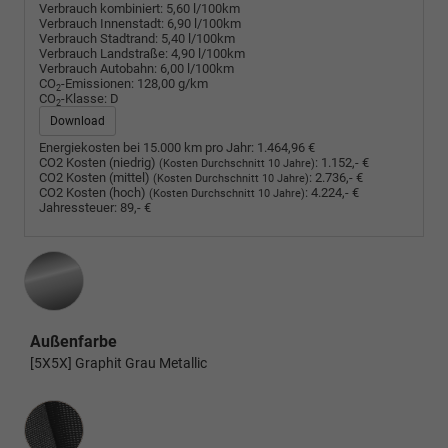
Verbrauch kombiniert:
5,60 l/100km
Verbrauch Innenstadt:
6,90 l/100km
Verbrauch Stadtrand:
5,40 l/100km
Verbrauch Landstraße:
4,90 l/100km
Verbrauch Autobahn:
6,00 l/100km
CO
-Emissionen:
128,00 g/km
2
CO
-Klasse:
D
2
Download
Energiekosten bei 15.000 km pro Jahr:
1.464,96 €
CO2 Kosten (niedrig)
:
1.152,- €
(Kosten Durchschnitt 10 Jahre)
CO2 Kosten (mittel)
:
2.736,- €
(Kosten Durchschnitt 10 Jahre)
CO2 Kosten (hoch)
:
4.224,- €
(Kosten Durchschnitt 10 Jahre)
Jahressteuer:
89,- €
Außenfarbe
[5X5X] Graphit Grau Metallic
Innenausstattung