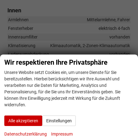
Innen
Armlehnen
Mittelarmlehne, Fahrer
Fensterheber
elektrisch 4-fach
Innenraumfilter
vorhanden
Klimatisierung
Klimaautomatik, 2-Zonen-Klimaautomatik
Laderaumabdeckung
vorhanden
Wir respektieren Ihre Privatsphäre
Lenkrad
in Leder, höhenverstellbar, mit Multifunktionen, mit
Unsere Website setzt Cookies ein, um unsere Dienste für Sie
Schaltwippen
bereitzustellen. Hierbei berücksichtigen wir Ihre Auswahl und
Sitze
verarbeiten nur die Daten für Marketing, Analytics und
Isofix (Kindersitzbefestigung), Rücksitzbank hinten geteilt,
Personalisierung, für die Sie uns Ihr Einverständnis geben. Sie
Sitzheizung, Isofix Beifahrersitz
können Ihre Einwilligung jederzeit mit Wirkung für die Zukunft
Sitze: Lordosenstütze
Fahrer und Beifahrer
widerrufen.
Sitze: Verstellbarkeit
Höhenverstellbarer Fahrer- und Beifahrersitz
Alle akzeptieren
Einstellungen
Datenschutzerklärung
Impressum
Infotainment & Kommunikation