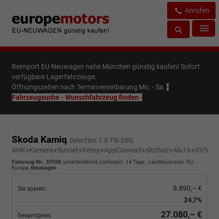
Anrufen
Reimport EU-Neuwagen nahe München günstig kaufen! Sofort
verfügbare Lagerfahrzeuge.
Öffnungszeiten nach Terminvereinbarung Mo. - Sa.
-
Fahrzeugsuche - Wunschfahrzeug finden
-
Skoda Kamiq
Selection 1.0 TSI DSG
AHK+Kamera+Sunset+Kessy+AppConnect+Sitzheiz+Alu16+GV5
Fahrzeug-Nr.
:
37598
, unverbindliche Lieferzeit:
14 Tage
, Landesversion: EU -
Europa,
Neuwagen
8.890,– €
Sie sparen:
24,7%
27.080,– €
Gesamtpreis