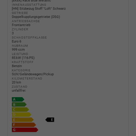
[8X8X] Race Blue Metallic
INNENAUSSTATTUNG
[HN] Sitzbezug Stoff "Loft" Schwarz
GETRIEBE
Doppelkupplungsgetriebe (DSG)
ANTRIEBSACHSE
Frontantrieb
ZYLINDER
3
SCHADSTOFFKLASSE
Euro 6
HUBRAUM
999 ccm
LEISTUNG
85 kW (116 PS)
KRAFTSTOFF
Benzin
KATEGORIE
SUV/Geländewagen/Pickup
KILOMETERSTAND
20 km
ZUSTAND
unfallfrei