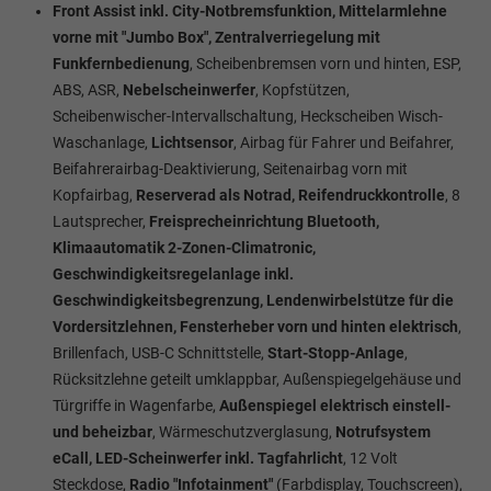
Front Assist inkl. City-Notbremsfunktion, Mittelarmlehne
vorne mit "Jumbo Box", Zentralverriegelung mit
Funkfernbedienung
, Scheibenbremsen vorn und hinten, ESP,
ABS, ASR,
Nebelscheinwerfer
, Kopfstützen,
Scheibenwischer-Intervallschaltung, Heckscheiben Wisch-
Waschanlage,
Lichtsensor
, Airbag für Fahrer und Beifahrer,
Beifahrerairbag-Deaktivierung, Seitenairbag vorn mit
Kopfairbag,
Reserverad als Notrad, Reifendruckkontrolle
, 8
Lautsprecher,
Freisprecheinrichtung Bluetooth,
Klimaautomatik 2-Zonen-Climatronic,
Geschwindigkeitsregelanlage inkl.
Geschwindigkeitsbegrenzung, Lendenwirbelstütze für die
Vordersitzlehnen, Fensterheber vorn und hinten elektrisch
,
Brillenfach,
USB-C Schnittstelle,
Start-Stopp-Anlage
,
Rücksitzlehne geteilt umklappbar, Außenspiegelgehäuse und
Türgriffe in Wagenfarbe,
Außenspiegel elektrisch einstell-
und beheizbar
, Wärmeschutzverglasung,
Notrufsystem
eCall, LED-Scheinwerfer inkl. Tagfahrlicht
, 12 Volt
Steckdose,
Radio "Infotainment"
(Farbdisplay, Touchscreen),