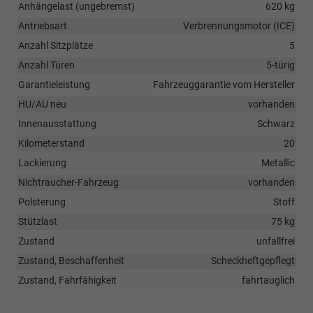
Anhängelast (ungebremst)
620 kg
Antriebsart
Verbrennungsmotor (ICE)
Anzahl Sitzplätze
5
Anzahl Türen
5-türig
Garantieleistung
Fahrzeuggarantie vom Hersteller
HU/AU neu
vorhanden
Innenausstattung
Schwarz
Kilometerstand
20
Lackierung
Metallic
Nichtraucher-Fahrzeug
vorhanden
Polsterung
Stoff
Stützlast
75 kg
Zustand
unfallfrei
Zustand, Beschaffenheit
Scheckheftgepflegt
Zustand, Fahrfähigkeit
fahrtauglich