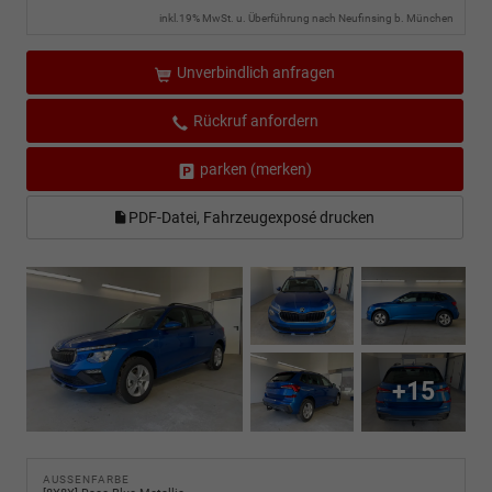
inkl.19% MwSt. u. Überführung nach Neufinsing b. München
Unverbindlich anfragen
Rückruf anfordern
parken (merken)
PDF-Datei, Fahrzeugexposé drucken
+15
AUSSENFARBE