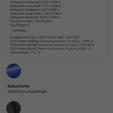
Verbrauch kombiniert:
6,20 l/100km
Verbrauch Innenstadt:
7,70 l/100km
Verbrauch Stadtrand:
5,90 l/100km
Verbrauch Landstraße:
5,40 l/100km
Verbrauch Autobahn:
6,50 l/100km
CO
-Emissionen:
141,00 g/km
2
CO
-Klasse:
E
2
Download
Energiekosten bei 15.000 km pro Jahr:
1.621,92 €
CO2 Kosten (niedrig)
:
1.269,- €
(Kosten Durchschnitt 10 Jahre)
CO2 Kosten (mittel)
:
3.013,88 €
(Kosten Durchschnitt 10 Jahre)
CO2 Kosten (hoch)
:
4.653,- €
(Kosten Durchschnitt 10 Jahre)
Jahressteuer:
119,- €
Außenfarbe
[8X8X] Race Blue Metallic
Innenausstattung