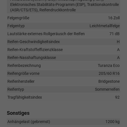
Elektronisches Stabilitäts-Programm (ESP), Traktionskontrolle
(ASR/CTS/ETS), Reifendruckkontrolle
Felgengröße
16 Zoll
Felgentyp
Leichtmetallfelge
Lautstärke externes Rollgeräusch der Reifen
71 dB
Reifen-Geschwindigkeitsindex
H
Reifen-Kraftstoffeffizienzklasse
A
Reifen-Nasshaftungsklasse
A
Reifenbezeichnung
Turanza Eco
Reifengröße vorne
205/60 R16
Reifenhersteller
Bridgestone
Reifentyp
Sommerreifen
Tragfähigkeitsindex
92
Sonstiges
Anhängelast (gebremst)
1200 kg