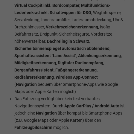
Virtual Cockpit inkl. Bordcomputer, Multifunktions-
Lederlenkrad inkl. Schaltwippen für DSG
, Wegfahrsperre,
Servolenkung, Innenraumfilter, Laderaumabdeckung, Uhr &
Drehzahlmesser,
Verkehrszeichenerkennung
, Isofix
Beifahrersitz, Dreipunkt-Sicherheitsgurte, Vordersitze
höhenverstellbar,
Dachreling in Schwarz,
Sicherheitsinnenspiegel automatisch abblendend,
Spurhalteassistent "Lane Assist", Ablenkungserkennung,
Müdigkeitserkennung, Digitaler Radioempfang,
Berganfahrassistent, Fußgängererkennung,
Radfahrererkennung
,
Wireless App-Connect
(
Navigation
bequem über Smartphone-Apps wie Google
Maps oder Apple Karten möglich)
Das Fahrzeug verfügt über kein fest verbautes
Navigationssystem. Durch
Apple CarPlay / Android Auto
ist
jedoch eine
Navigation
über kompatible Smartphone-Apps
(z.B. Google Maps oder Apple Karten) über den
Fahrzeugbildschirm
möglich.