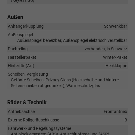
(Keyless Go)
Außen
Anhängerkupplung
Schwenkbar
Außenspiegel
Außenspiegel beheizbar, Außenspiegel elektrisch verstellbar
Dachreling
vorhanden, in Schwarz
Herstellerpaket
Winter-Paket
Hintertür (Art)
Heckklappe
Scheiben, Verglasung
Getönte Scheiben, Privacy Glass (Heckscheibe und hintere
Seitenscheiben abgedunkelt), Wärmeschutzglas
Räder & Technik
Antriebsachse
Frontantrieb
Externe Rollgeräuschklasse
B
Fahrwerk- und Regelungssysteme
Antiblockiersystem (ABS), Antischlupfregelung (ASR),