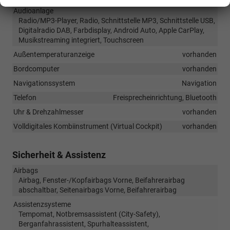
Audioanlage
Radio/MP3-Player, Radio, Schnittstelle MP3, Schnittstelle USB,
Digitalradio DAB, Farbdisplay, Android Auto, Apple CarPlay,
Musikstreaming integriert, Touchscreen
Außentemperaturanzeige
vorhanden
Bordcomputer
vorhanden
Navigationssystem
Navigation
Telefon
Freisprecheinrichtung, Bluetooth
Uhr & Drehzahlmesser
vorhanden
Volldigitales Kombiinstrument (Virtual Cockpit)
vorhanden
Sicherheit & Assistenz
Airbags
Airbag, Fenster-/Kopfairbags Vorne, Beifahrerairbag
abschaltbar, Seitenairbags Vorne, Beifahrerairbag
Assistenzsysteme
Tempomat, Notbremsassistent (City-Safety),
Berganfahrassistent, Spurhalteassistent,