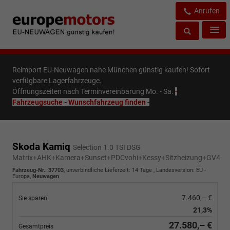
Anrufen
Reimport EU-Neuwagen nahe München günstig kaufen! Sofort
verfügbare Lagerfahrzeuge.
Öffnungszeiten nach Terminvereinbarung Mo. - Sa.
-
Fahrzeugsuche - Wunschfahrzeug finden
-
Skoda Kamiq
Selection 1.0 TSI DSG
Matrix+AHK+Kamera+Sunset+PDCvohi+Kessy+Sitzheizung+GV4
Fahrzeug-Nr.
:
37703
, unverbindliche Lieferzeit:
14 Tage
, Landesversion: EU -
Europa,
Neuwagen
7.460,– €
Sie sparen:
21,3%
27.580,– €
Gesamtpreis