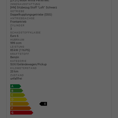
[2Y2Y] Moon White Perleffekt
INNENAUSSTATTUNG
[HN] Sitzbezug Stoff "Loft" Schwarz
GETRIEBE
Doppelkupplungsgetriebe (DSG)
ANTRIEBSACHSE
Frontantrieb
ZYLINDER
3
SCHADSTOFFKLASSE
Euro 6
HUBRAUM
999 ccm
LEISTUNG
85 kW (116 PS)
KRAFTSTOFF
Benzin
KATEGORIE
SUV/Geländewagen/Pickup
KILOMETERSTAND
20 km
ZUSTAND
unfallfrei