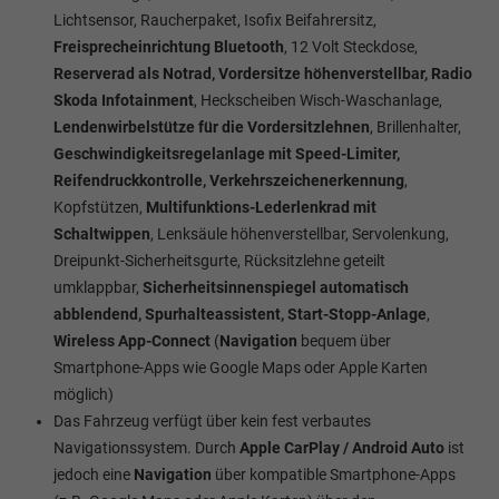
Lichtsensor, Raucherpaket, Isofix Beifahrersitz,
Freisprecheinrichtung Bluetooth
, 12 Volt Steckdose,
Reserverad als Notrad, Vordersitze höhenverstellbar, Radio
Skoda Infotainment
, Heckscheiben Wisch-Waschanlage,
Lendenwirbelstütze für die Vordersitzlehnen
, Brillenhalter,
Geschwindigkeitsregelanlage mit Speed-Limiter,
Reifendruckkontrolle, Verkehrszeichenerkennung
,
Kopfstützen,
Multifunktions-Lederlenkrad mit
Schaltwippen
, Lenksäule höhenverstellbar,
Servolenkung,
Dreipunkt-Sicherheitsgurte, Rücksitzlehne geteilt
umklappbar,
Sicherheitsinnenspiegel automatisch
abblendend, Spurhalteassistent, Start-Stopp-Anlage
,
Wireless App-Connect
(
Navigation
bequem über
Smartphone-Apps wie Google Maps oder Apple Karten
möglich)
Das Fahrzeug verfügt über kein fest verbautes
Navigationssystem. Durch
Apple CarPlay / Android Auto
ist
jedoch eine
Navigation
über kompatible Smartphone-Apps