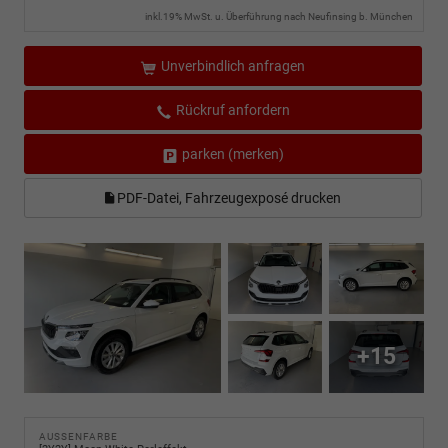
inkl.19% MwSt. u. Überführung nach Neufinsing b. München
Unverbindlich anfragen
Rückruf anfordern
parken (merken)
PDF-Datei, Fahrzeugexposé drucken
+15
AUSSENFARBE