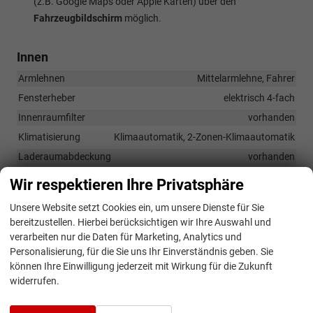
(z.B. Google Maps oder Apple Karten) über den
Fahrzeugbildschirm
möglich.
Innen
Armlehnen
Mittelarmlehne, Fahrer
Fensterheber
elektrisch 4-fach
Innenraumfilter
vorhanden
Klimatisierung
Klimaautomatik, 2-Zonen-Klimaautomatik
Laderaumabdeckung
vorhanden
Lenkrad
Wir respektieren Ihre Privatsphäre
in Leder, höhenverstellbar, mit Multifunktionen, mit
Schaltwippen
Unsere Website setzt Cookies ein, um unsere Dienste für Sie
Raucherpaket
vorhanden
bereitzustellen. Hierbei berücksichtigen wir Ihre Auswahl und
verarbeiten nur die Daten für Marketing, Analytics und
Sitze
Personalisierung, für die Sie uns Ihr Einverständnis geben. Sie
Isofix (Kindersitzbefestigung), Rücksitzbank hinten geteilt,
können Ihre Einwilligung jederzeit mit Wirkung für die Zukunft
Sitzheizung, Isofix Beifahrersitz
widerrufen.
Sitze: Lordosenstütze
Fahrer und Beifahrer
Sitze: Verstellbarkeit