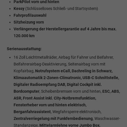
ParkPilot vorn und hinten
Kessy
(Schlüsselloses Schließ- und Startsystem)
Fahrprofilauswahl
Sitzheizung vorn
Verlängerung der Herstellergarantie auf 4 Jahre bis max.
120.000 km
Serienausstattung:
16 Zoll Leichtmetallräder, Airbag für Fahrer und Beifahrer,
Beifahrerairbag-Deaktivierung, Seitenairbag vorn mit
Kopfairbag,
Notrufsystem eCall, Dachreling in Schwarz,
Klimaautomatik 2-Zonen-Climatronic, USB-C Schnittstelle,
Digitaler Radioempfang DAB, Digital Cockpit inkl.
Bordcomputer
, Scheibenbremsen vorn und hinten,
ESC, ABS,
ASR, Front Assist inkl. City-Notbremsfunktion,
Fensterheber vorn und hinten elektrisch,
Berganfahrassistent
, Wegfahrsperre elektronisch,
Zentralverriegelung mit Funkfernbedienung
, Waschwasser-
Standanzeige,
Mittelarmlehne vorne Jumbo Box
,