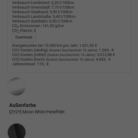
Verbrauch kombiniert:
6,20 l/100km
Verbrauch Innenstadt:
7,70 l/100km
Verbrauch Stadtrand:
5,90 l/100km
Verbrauch Landstraße:
5,40 l/100km
Verbrauch Autobahn:
6,50 l/100km
CO
-Emissionen:
141,00 g/km
2
CO
-Klasse:
E
2
Download
Energiekosten bei 15.000 km pro Jahr:
1.621,92 €
CO2 Kosten (niedrig)
:
1.269,- €
(Kosten Durchschnitt 10 Jahre)
CO2 Kosten (mittel)
:
3.013,88 €
(Kosten Durchschnitt 10 Jahre)
CO2 Kosten (hoch)
:
4.653,- €
(Kosten Durchschnitt 10 Jahre)
Jahressteuer:
119,- €
Außenfarbe
[2Y2Y] Moon White Perleffekt
Innenausstattung