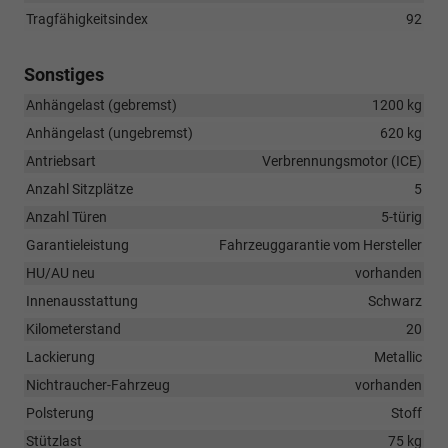
Tragfähigkeitsindex
92
Sonstiges
Anhängelast (gebremst)
1200 kg
Anhängelast (ungebremst)
620 kg
Antriebsart
Verbrennungsmotor (ICE)
Anzahl Sitzplätze
5
Anzahl Türen
5-türig
Garantieleistung
Fahrzeuggarantie vom Hersteller
HU/AU neu
vorhanden
Innenausstattung
Schwarz
Kilometerstand
20
Lackierung
Metallic
Nichtraucher-Fahrzeug
vorhanden
Polsterung
Stoff
Stützlast
75 kg