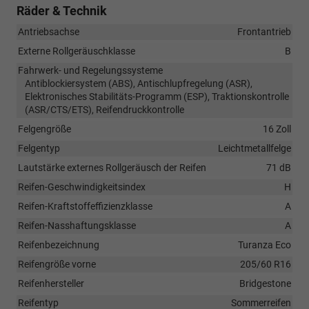
Räder & Technik
Antriebsachse
Frontantrieb
Externe Rollgeräuschklasse
B
Fahrwerk- und Regelungssysteme
Antiblockiersystem (ABS), Antischlupfregelung (ASR),
Elektronisches Stabilitäts-Programm (ESP), Traktionskontrolle
(ASR/CTS/ETS), Reifendruckkontrolle
Felgengröße
16 Zoll
Felgentyp
Leichtmetallfelge
Lautstärke externes Rollgeräusch der Reifen
71 dB
Reifen-Geschwindigkeitsindex
H
Reifen-Kraftstoffeffizienzklasse
A
Reifen-Nasshaftungsklasse
A
Reifenbezeichnung
Turanza Eco
Reifengröße vorne
205/60 R16
Reifenhersteller
Bridgestone
Reifentyp
Sommerreifen