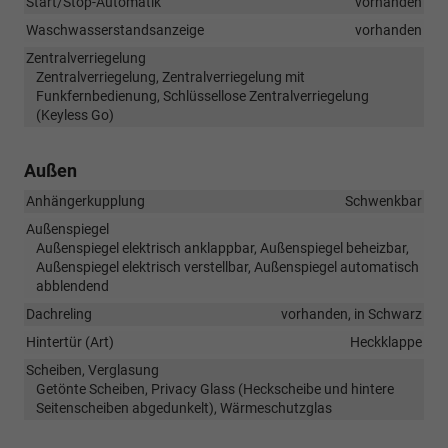
Start/Stop-Automatik
vorhanden
Waschwasserstandsanzeige
vorhanden
Zentralverriegelung
Zentralverriegelung, Zentralverriegelung mit
Funkfernbedienung, Schlüssellose Zentralverriegelung
(Keyless Go)
Außen
Anhängerkupplung
Schwenkbar
Außenspiegel
Außenspiegel elektrisch anklappbar, Außenspiegel beheizbar,
Außenspiegel elektrisch verstellbar, Außenspiegel automatisch
abblendend
Dachreling
vorhanden, in Schwarz
Hintertür (Art)
Heckklappe
Scheiben, Verglasung
Getönte Scheiben, Privacy Glass (Heckscheibe und hintere
Seitenscheiben abgedunkelt), Wärmeschutzglas