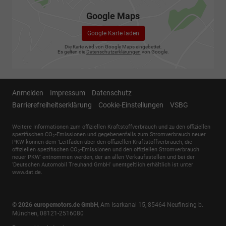
Google Maps
Google Karte laden
Die Karte wird von Google Maps eingebettet.
Es gelten die
Datenschutzerklärungen
von Google.
Anmelden
Impressum
Datenschutz
Barrierefreiheitserklärung
Cookie-Einstellungen
VSBG
Weitere Informationen zum offiziellen Kraftstoffverbrauch und zu den offiziellen
spezifischen CO
-Emissionen und gegebenenfalls zum Stromverbrauch neuer
2
PKW können dem 'Leitfaden über den offiziellen Kraftstoffverbrauch, die
offiziellen spezifischen CO
-Emissionen und den offiziellen Stromverbrauch
2
neuer PKW' entnommen werden, der an allen Verkaufsstellen und bei der
'Deutschen Automobil Treuhand GmbH' unentgeltlich erhältlich ist unter
www.dat.de.
© 2026
europemotors.de GmbH
,
Am Isarkanal 15
,
85464
Neufinsing b.
München,
08121-2516080