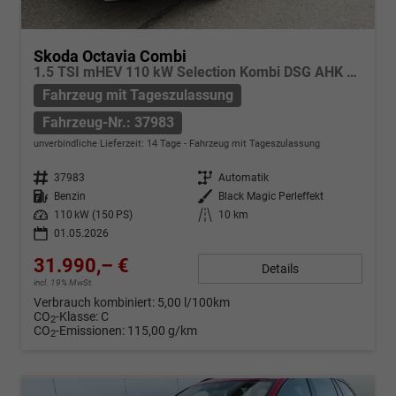
Skoda Octavia Combi
1.5 TSI mHEV 110 kW Selection Kombi DSG AHK ACC Kamera Sunset
Fahrzeug mit Tageszulassung
Fahrzeug-Nr.: 37983
unverbindliche Lieferzeit:
14 Tage
Fahrzeug mit Tageszulassung
Fahrzeug-Nr.
37983
Getriebe
Automatik
Kraftstoff
Benzin
Außenfarbe
Black Magic Perleffekt
Leistung
110 kW (150 PS)
Kilometerstand
10 km
01.05.2026
31.990,– €
Details
incl. 19% MwSt.
Verbrauch kombiniert:
5,00 l/100km
CO
-Klasse:
C
2
CO
-Emissionen:
115,00 g/km
2