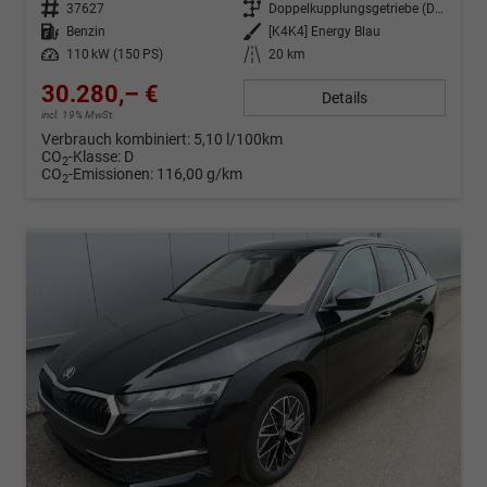
Fahrzeug-Nr.
37627
Getriebe
Doppelkupplungsgetriebe (DSG)
Kraftstoff
Benzin
Außenfarbe
[K4K4] Energy Blau
Leistung
110 kW (150 PS)
Kilometerstand
20 km
30.280,– €
Details
incl. 19% MwSt.
Verbrauch kombiniert:
5,10 l/100km
CO
-Klasse:
D
2
CO
-Emissionen:
116,00 g/km
2