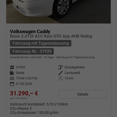
Volkswagen Caddy
Basis 2.0TDI ACC Kam GV5 App AHK Reling
Fahrzeug mit Tageszulassung
Fahrzeug-Nr.: 37939
unverbindliche Lieferzeit:
14 Tage
Fahrzeug mit Tageszulassung
Fahrzeug-Nr.
37939
Getriebe
Schaltgetriebe
Kraftstoff
Diesel
Außenfarbe
Candyweiß
Leistung
75 kW (102 PS)
Kilometerstand
10 km
01.03.2026
31.290,– €
Details
incl. 19% MwSt.
Verbrauch kombiniert:
5,70 l/100km
CO
-Klasse:
E
2
CO
-Emissionen:
150,00 g/km
2