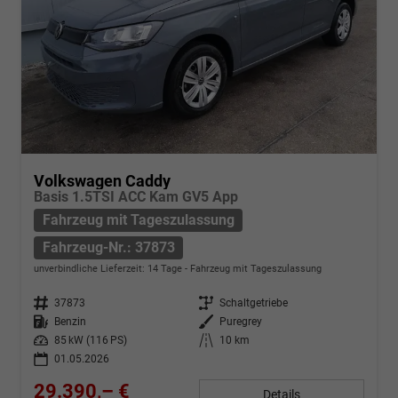
Volkswagen Caddy
Basis 1.5TSI ACC Kam GV5 App
Fahrzeug mit Tageszulassung
Fahrzeug-Nr.: 37873
unverbindliche Lieferzeit:
14 Tage
Fahrzeug mit Tageszulassung
Fahrzeug-Nr.
37873
Getriebe
Schaltgetriebe
Kraftstoff
Benzin
Außenfarbe
Puregrey
Leistung
85 kW (116 PS)
Kilometerstand
10 km
01.05.2026
29.390,– €
Details