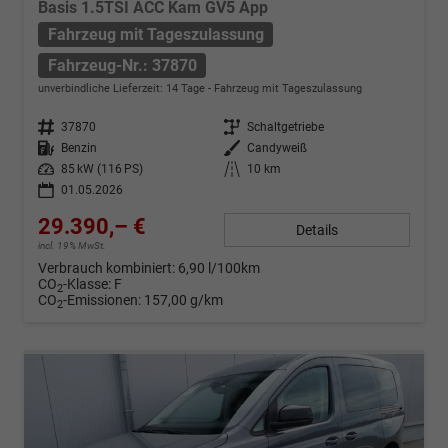
Basis 1.5TSI ACC Kam GV5 App
Fahrzeug mit Tageszulassung
Fahrzeug-Nr.: 37870
unverbindliche Lieferzeit:
14 Tage
Fahrzeug mit Tageszulassung
Fahrzeug-Nr.
37870
Getriebe
Schaltgetriebe
Kraftstoff
Benzin
Außenfarbe
Candyweiß
Leistung
85 kW (116 PS)
Kilometerstand
10 km
01.05.2026
29.390,– €
Details
incl. 19% MwSt.
Verbrauch kombiniert:
6,90 l/100km
CO
-Klasse:
F
2
CO
-Emissionen:
157,00 g/km
2