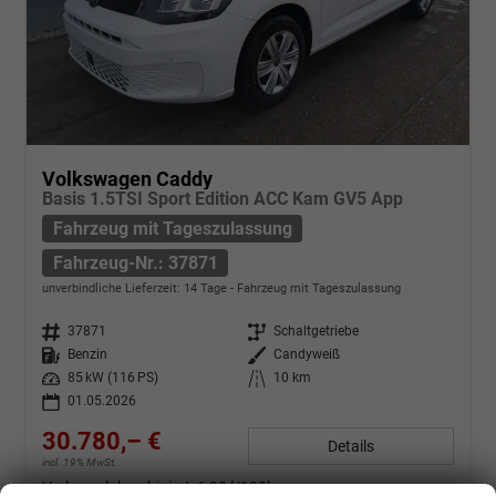
Volkswagen Caddy
Basis 1.5TSI Sport Edition ACC Kam GV5 App
Fahrzeug mit Tageszulassung
Fahrzeug-Nr.: 37871
unverbindliche Lieferzeit:
14 Tage
Fahrzeug mit Tageszulassung
Fahrzeug-Nr.
37871
Getriebe
Schaltgetriebe
Kraftstoff
Benzin
Außenfarbe
Candyweiß
Leistung
85 kW (116 PS)
Kilometerstand
10 km
01.05.2026
30.780,– €
Details
incl. 19% MwSt.
Verbrauch kombiniert:
6,90 l/100km