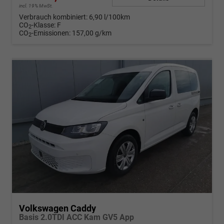
incl. 19% MwSt.
Verbrauch kombiniert:
6,90 l/100km
CO
-Klasse:
F
2
CO
-Emissionen:
157,00 g/km
2
Volkswagen Caddy
Basis 2.0TDI ACC Kam GV5 App