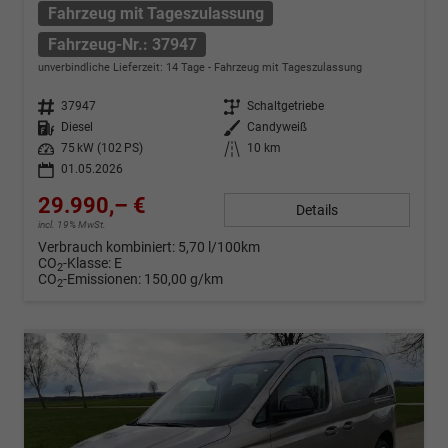
Fahrzeug mit Tageszulassung
Fahrzeug-Nr.: 37947
unverbindliche Lieferzeit:
14 Tage
Fahrzeug mit Tageszulassung
Fahrzeug-Nr.
37947
Getriebe
Schaltgetriebe
Kraftstoff
Diesel
Außenfarbe
Candyweiß
Leistung
75 kW (102 PS)
Kilometerstand
10 km
01.05.2026
29.990,– €
Details
incl. 19% MwSt.
Verbrauch kombiniert:
5,70 l/100km
CO
-Klasse:
E
2
CO
-Emissionen:
150,00 g/km
2