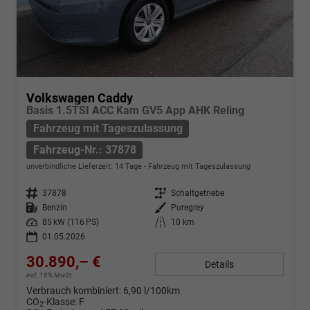
Volkswagen Caddy
Basis 1.5TSI ACC Kam GV5 App AHK Reling
Fahrzeug mit Tageszulassung
Fahrzeug-Nr.: 37878
unverbindliche Lieferzeit:
14 Tage
Fahrzeug mit Tageszulassung
Fahrzeug-Nr.
37878
Getriebe
Schaltgetriebe
Kraftstoff
Benzin
Außenfarbe
Puregrey
Leistung
85 kW (116 PS)
Kilometerstand
10 km
01.05.2026
30.890,– €
Details
incl. 19% MwSt.
Verbrauch kombiniert:
6,90 l/100km
CO
-Klasse:
F
2