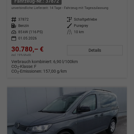
Fahrzeug-Nr.: 37872
unverbindliche Lieferzeit:
14 Tage
Fahrzeug mit Tageszulassung
Fahrzeug-Nr.
37872
Getriebe
Schaltgetriebe
Kraftstoff
Benzin
Außenfarbe
Puregrey
Leistung
85 kW (116 PS)
Kilometerstand
10 km
01.05.2026
30.780,– €
Details
incl. 19% MwSt.
Verbrauch kombiniert:
6,90 l/100km
CO
-Klasse:
F
2
CO
-Emissionen:
157,00 g/km
2