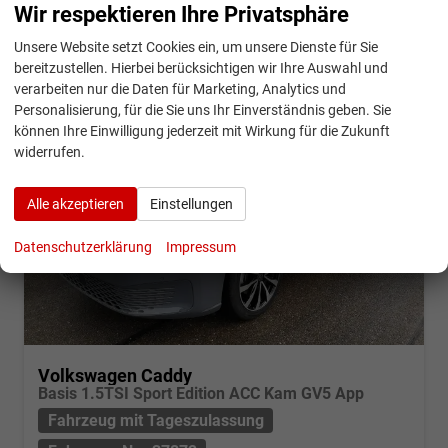
CO
-Klasse:
F
Wir respektieren Ihre Privatsphäre
2
CO
-Emissionen:
157,00 g/km
2
Unsere Website setzt Cookies ein, um unsere Dienste für Sie
bereitzustellen. Hierbei berücksichtigen wir Ihre Auswahl und
verarbeiten nur die Daten für Marketing, Analytics und
Personalisierung, für die Sie uns Ihr Einverständnis geben. Sie
können Ihre Einwilligung jederzeit mit Wirkung für die Zukunft
widerrufen.
Alle akzeptieren
Einstellungen
Datenschutzerklärung
Impressum
Volkswagen Caddy
Basis 1.5TSI Sport Edition ACC Kam GV5 App
Fahrzeug mit Tageszulassung