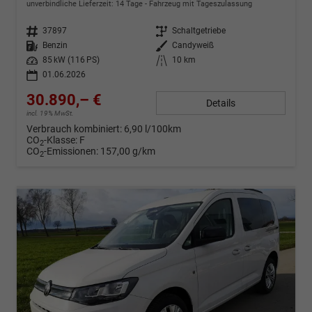
unverbindliche Lieferzeit:
14 Tage
Fahrzeug mit Tageszulassung
Fahrzeug-Nr.
37897
Getriebe
Schaltgetriebe
Kraftstoff
Benzin
Außenfarbe
Candyweiß
Leistung
85 kW (116 PS)
Kilometerstand
10 km
01.06.2026
30.890,– €
Details
incl. 19% MwSt.
Verbrauch kombiniert:
6,90 l/100km
CO
-Klasse:
F
2
CO
-Emissionen:
157,00 g/km
2