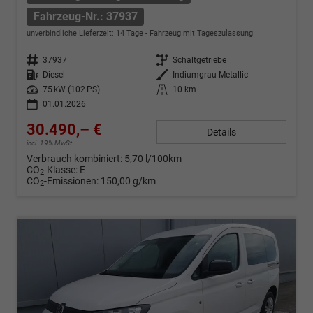
Fahrzeug-Nr.: 37937
unverbindliche Lieferzeit:
14 Tage
Fahrzeug mit Tageszulassung
Fahrzeug-Nr.
37937
Getriebe
Schaltgetriebe
Kraftstoff
Diesel
Außenfarbe
Indiumgrau Metallic
Leistung
75 kW (102 PS)
Kilometerstand
10 km
01.01.2026
30.490,– €
Details
incl. 19% MwSt.
Verbrauch kombiniert:
5,70 l/100km
CO
-Klasse:
E
2
CO
-Emissionen:
150,00 g/km
2