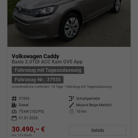
Volkswagen Caddy
Basis 2.0TDI ACC Kam GV5 App
Fahrzeug mit Tageszulassung
Fahrzeug-Nr.: 37935
unverbindliche Lieferzeit:
14 Tage
Fahrzeug mit Tageszulassung
Fahrzeug-Nr.
37935
Getriebe
Schaltgetriebe
Kraftstoff
Diesel
Außenfarbe
Mojave Beige Metallic
Leistung
75 kW (102 PS)
Kilometerstand
10 km
01.01.2026
30.490,– €
Details
incl. 19% MwSt.