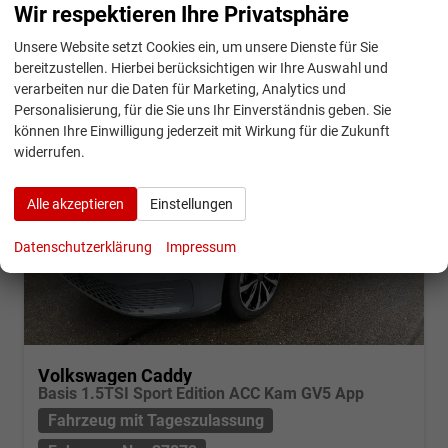
CO
-Klasse:
F
Wir respektieren Ihre Privatsphäre
2
CO
-Emissionen:
157,00 g/km
2
Unsere Website setzt Cookies ein, um unsere Dienste für Sie
bereitzustellen. Hierbei berücksichtigen wir Ihre Auswahl und
verarbeiten nur die Daten für Marketing, Analytics und
Personalisierung, für die Sie uns Ihr Einverständnis geben. Sie
können Ihre Einwilligung jederzeit mit Wirkung für die Zukunft
widerrufen.
Alle akzeptieren
Einstellungen
Datenschutzerklärung
Impressum
Volkswagen Caddy
Basis 1.5TSI Sport Edition ACC Kam GV5 App
Fahrzeug mit Tageszulassung