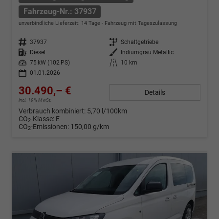
Fahrzeug-Nr.: 37937
unverbindliche Lieferzeit:
14 Tage
Fahrzeug mit Tageszulassung
Fahrzeug-Nr.
37937
Getriebe
Schaltgetriebe
Kraftstoff
Diesel
Außenfarbe
Indiumgrau Metallic
Leistung
75 kW (102 PS)
Kilometerstand
10 km
01.01.2026
30.490,– €
Details
incl. 19% MwSt.
Verbrauch kombiniert:
5,70 l/100km
CO
-Klasse:
E
2
CO
-Emissionen:
150,00 g/km
2