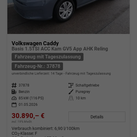
Volkswagen Caddy
Basis 1.5TSI ACC Kam GV5 App AHK Reling
Fahrzeug mit Tageszulassung
Fahrzeug-Nr.: 37878
unverbindliche Lieferzeit:
14 Tage
Fahrzeug mit Tageszulassung
Fahrzeug-Nr.
37878
Getriebe
Schaltgetriebe
Kraftstoff
Benzin
Außenfarbe
Puregrey
Leistung
85 kW (116 PS)
Kilometerstand
10 km
01.05.2026
30.890,– €
Details
incl. 19% MwSt.
Verbrauch kombiniert:
6,90 l/100km
CO
-Klasse:
F
2