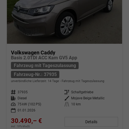
Volkswagen Caddy
Basis 2.0TDI ACC Kam GV5 App
Fahrzeug mit Tageszulassung
Fahrzeug-Nr.: 37935
unverbindliche Lieferzeit:
14 Tage
Fahrzeug mit Tageszulassung
Fahrzeug-Nr.
37935
Getriebe
Schaltgetriebe
Kraftstoff
Diesel
Außenfarbe
Mojave Beige Metallic
Leistung
75 kW (102 PS)
Kilometerstand
10 km
01.01.2026
30.490,– €
Details
incl. 19% MwSt.