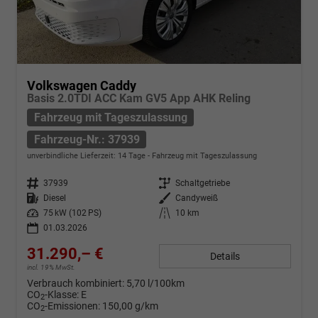
Volkswagen Caddy
Basis 2.0TDI ACC Kam GV5 App AHK Reling
Fahrzeug mit Tageszulassung
Fahrzeug-Nr.: 37939
unverbindliche Lieferzeit:
14 Tage
Fahrzeug mit Tageszulassung
Fahrzeug-Nr.
37939
Getriebe
Schaltgetriebe
Kraftstoff
Diesel
Außenfarbe
Candyweiß
Leistung
75 kW (102 PS)
Kilometerstand
10 km
01.03.2026
31.290,– €
Details
incl. 19% MwSt.
Verbrauch kombiniert:
5,70 l/100km
CO
-Klasse:
E
2
CO
-Emissionen:
150,00 g/km
2