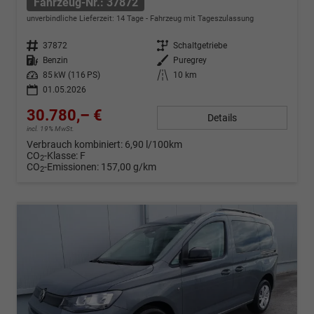
Fahrzeug-Nr.: 37872
unverbindliche Lieferzeit:
14 Tage
Fahrzeug mit Tageszulassung
Fahrzeug-Nr.
37872
Getriebe
Schaltgetriebe
Kraftstoff
Benzin
Außenfarbe
Puregrey
Leistung
85 kW (116 PS)
Kilometerstand
10 km
01.05.2026
30.780,– €
Details
incl. 19% MwSt.
Verbrauch kombiniert:
6,90 l/100km
CO
-Klasse:
F
2
CO
-Emissionen:
157,00 g/km
2