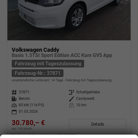
Volkswagen Caddy
Basis 1.5TSI Sport Edition ACC Kam GV5 App
Fahrzeug mit Tageszulassung
Fahrzeug-Nr.: 37871
unverbindliche Lieferzeit:
14 Tage
Fahrzeug mit Tageszulassung
Fahrzeug-Nr.
37871
Getriebe
Schaltgetriebe
Kraftstoff
Benzin
Außenfarbe
Candyweiß
Leistung
85 kW (116 PS)
Kilometerstand
10 km
01.05.2026
30.780,– €
Details
incl. 19% MwSt.
Verbrauch kombiniert:
6,90 l/100km