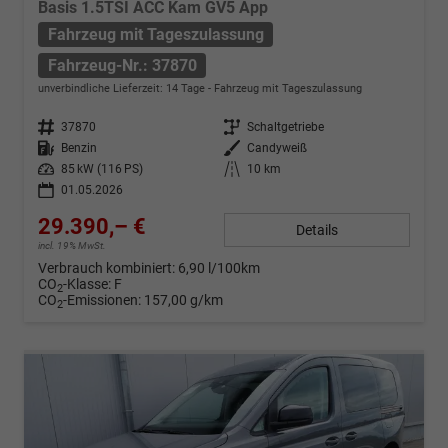
Basis 1.5TSI ACC Kam GV5 App
Fahrzeug mit Tageszulassung
Fahrzeug-Nr.: 37870
unverbindliche Lieferzeit:
14 Tage
Fahrzeug mit Tageszulassung
Fahrzeug-Nr.
37870
Getriebe
Schaltgetriebe
Kraftstoff
Benzin
Außenfarbe
Candyweiß
Leistung
85 kW (116 PS)
Kilometerstand
10 km
01.05.2026
29.390,– €
Details
incl. 19% MwSt.
Verbrauch kombiniert:
6,90 l/100km
CO
-Klasse:
F
2
CO
-Emissionen:
157,00 g/km
2