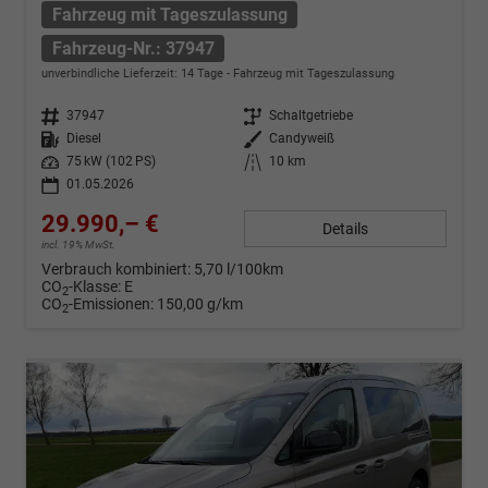
Fahrzeug mit Tageszulassung
Fahrzeug-Nr.: 37947
unverbindliche Lieferzeit:
14 Tage
Fahrzeug mit Tageszulassung
Fahrzeug-Nr.
37947
Getriebe
Schaltgetriebe
Kraftstoff
Diesel
Außenfarbe
Candyweiß
Leistung
75 kW (102 PS)
Kilometerstand
10 km
01.05.2026
29.990,– €
Details
incl. 19% MwSt.
Verbrauch kombiniert:
5,70 l/100km
CO
-Klasse:
E
2
CO
-Emissionen:
150,00 g/km
2