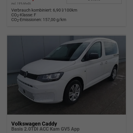
incl. 19% MwSt.
Verbrauch kombiniert:
6,90 l/100km
CO
-Klasse:
F
2
CO
-Emissionen:
157,00 g/km
2
Volkswagen Caddy
Basis 2.0TDI ACC Kam GV5 App