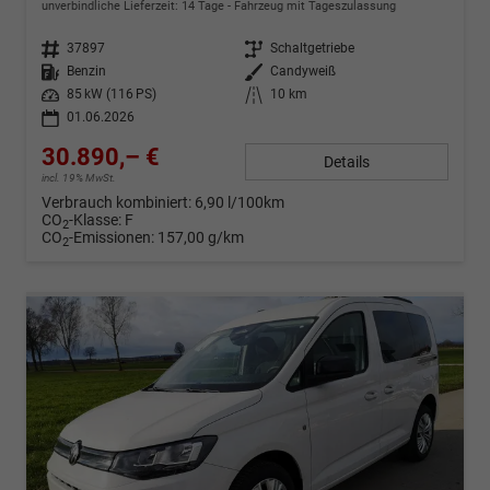
unverbindliche Lieferzeit:
14 Tage
Fahrzeug mit Tageszulassung
Fahrzeug-Nr.
37897
Getriebe
Schaltgetriebe
Kraftstoff
Benzin
Außenfarbe
Candyweiß
Leistung
85 kW (116 PS)
Kilometerstand
10 km
01.06.2026
30.890,– €
Details
incl. 19% MwSt.
Verbrauch kombiniert:
6,90 l/100km
CO
-Klasse:
F
2
CO
-Emissionen:
157,00 g/km
2