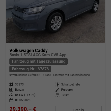
Volkswagen Caddy
Basis 1.5TSI ACC Kam GV5 App
Fahrzeug mit Tageszulassung
Fahrzeug-Nr.: 37873
unverbindliche Lieferzeit:
14 Tage
Fahrzeug mit Tageszulassung
Fahrzeug-Nr.
37873
Getriebe
Schaltgetriebe
Kraftstoff
Benzin
Außenfarbe
Puregrey
Leistung
85 kW (116 PS)
Kilometerstand
10 km
01.05.2026
29.390,– €
Details